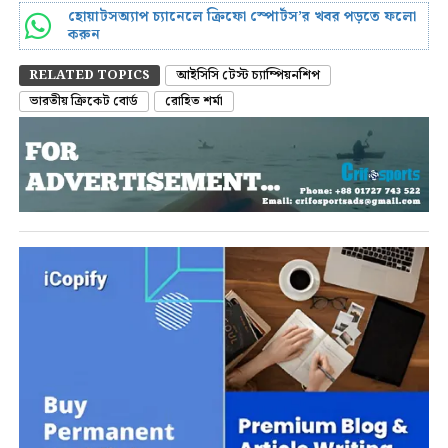
হোয়াটসঅ্যাপ চ্যানেলে ক্রিফো স্পোর্টস’র খবর পড়তে ফলো
করুন
RELATED TOPICS
আইসিসি টেস্ট চ্যাম্পিয়নশিপ
ভারতীয় ক্রিকেট বোর্ড
রোহিত শর্মা