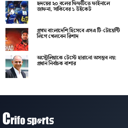
হৃদয়ের ২০ বলের ফিফটিতে ফাইনালে
জাফনা, সাকিবের ১ উইকেট
প্রথম বাংলাদেশি হিসেবে এসএ টি-টোয়েন্টি
লিগে খেলবেন রিশাদ
অস্ট্রেলিয়াকে টেস্টে হারানো অসম্ভব নয়:
প্রধান নির্বাচক বাশার