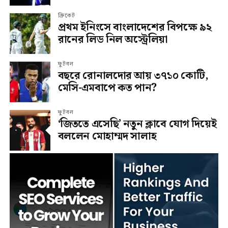
ক্রিকেট
প্রথম ইনিংসে বাংলাদেশের বিপক্ষে ৯২
রানের লিড নিল অস্ট্রেলিয়া
ফুটবল
বছরে রোনালদোর আয় ৩৭১০ কোটি,
মেসি-এমবাপে কত পান?
ফুটবল
‘জিততে এসেছি’ নতুন ক্লাবে যোগ দিয়েই
বললেন মোহাম্মদ সালাহ