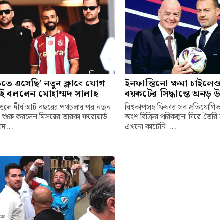
তে এসেছি’ নতুন ক্লাবে যোগ
ইনফান্তিনো ক্ষমা চাইলেও
েই বললেন মোহাম্মদ সালাহ
বয়কটের সিদ্ধান্তে অনড় 
পুলে দীর্ঘ আট বছরের পথচলার পর নতুন
বিশ্বকাপসহ ফিফার সব প্রতিযোগিত
য় শুরু করলেন মিসরের তারকা ফরোয়ার্ড
অংশ বিক্রির পরিকল্পনা ঘিরে তৈরি 
মদ...
এখনো কাটেনি।...