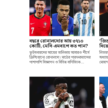
বছরে রোনালদোর আয় ৩৭১০
‘জিত
কোটি, মেসি-এমবাপে কত পান?
দিয়
ফুটবলারদের আয়ের তালিকায় আবারও শীর্ষে
লিভার
ক্রিশ্চিয়ানো রোনালদো। মাঠের পারফরম্যান্সের
অধ্যা
পাশাপাশি বিজ্ঞাপন ও বিভিন্ন বাণিজ্যিক...
মোহাম্