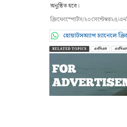
অনুষ্ঠিত হবে।
ক্রিফোস্পোর্টস/২০সেপ্টেম্বর২৫/এ
হোয়াটসঅ্যাপ চ্যানেলে ক্
RELATED TOPICS
এনসিএল
এনসিএল 