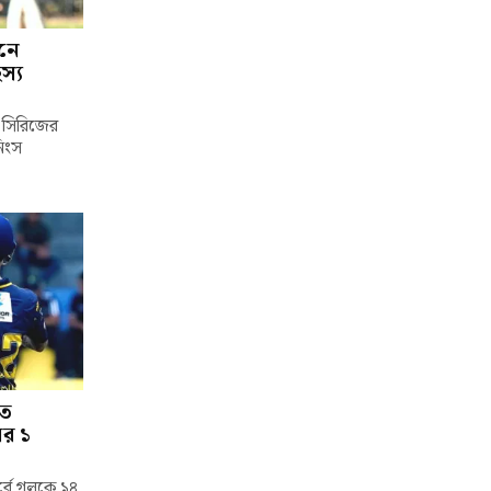
শনে
স্য
্ট সিরিজের
নিংস
তে
ের ১
পর্বে গলকে ১৪