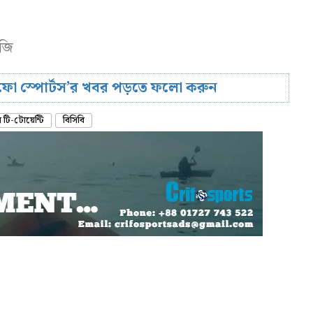
নজি
রিফো স্পোর্টস’র খবর পড়তে ফলো করুন
টি-টোয়েন্টি
বিসিবি