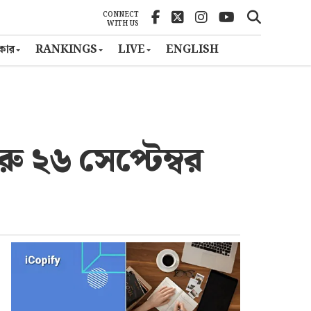
CONNECT
WITH US
ৎকার
RANKINGS
LIVE
ENGLISH
ু ২৬ সেপ্টেম্বর