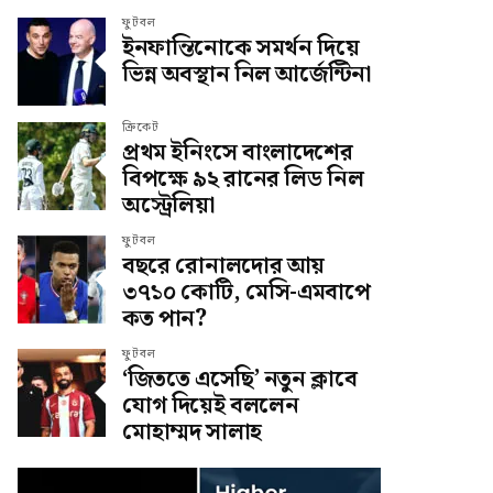
ফুটবল
ইনফান্তিনোকে সমর্থন দিয়ে
ভিন্ন অবস্থান নিল আর্জেন্টিনা
ক্রিকেট
প্রথম ইনিংসে বাংলাদেশের
বিপক্ষে ৯২ রানের লিড নিল
অস্ট্রেলিয়া
ফুটবল
বছরে রোনালদোর আয়
৩৭১০ কোটি, মেসি-এমবাপে
কত পান?
ফুটবল
‘জিততে এসেছি’ নতুন ক্লাবে
যোগ দিয়েই বললেন
মোহাম্মদ সালাহ