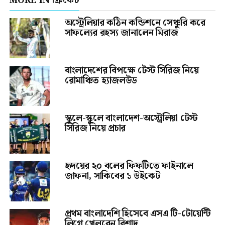
MORE IN ক্রিকেট
অস্ট্রেলিয়ার কঠিন কন্ডিশনে সেঞ্চুরি করে
সাফল্যের রহস্য জানালেন মিরাজ
বাংলাদেশের বিপক্ষে টেস্ট সিরিজ নিয়ে
রোমাঞ্চিত হ্যাজলউড
স্কুলে-স্কুলে বাংলাদেশ-অস্ট্রেলিয়া টেস্ট
সিরিজ নিয়ে প্রচার
হৃদয়ের ২০ বলের ফিফটিতে ফাইনালে
জাফনা, সাকিবের ১ উইকেট
প্রথম বাংলাদেশি হিসেবে এসএ টি-টোয়েন্টি
লিগে খেলবেন রিশাদ