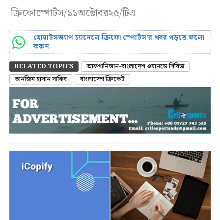
ক্রিফোস্পোর্টস/১১অক্টোবর২৫/টিএ
হোয়াটসঅ্যাপ চ্যানেলে ক্রিফো স্পোর্টস’র খবর পড়তে ফলো
করুন
RELATED TOPICS
আফগানিস্তান-বাংলাদেশ ওয়ানডে সিরিজ
তানজিম হাসান সাকিব
বাংলাদেশ ক্রিকেট