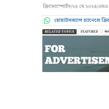
ক্রিফোস্পোর্টস/২৫ মে ২০২৪/এমএ
হোয়াটসঅ্যাপ চ্যানেলে ক্
RELATED TOPICS
FEATURED
বা