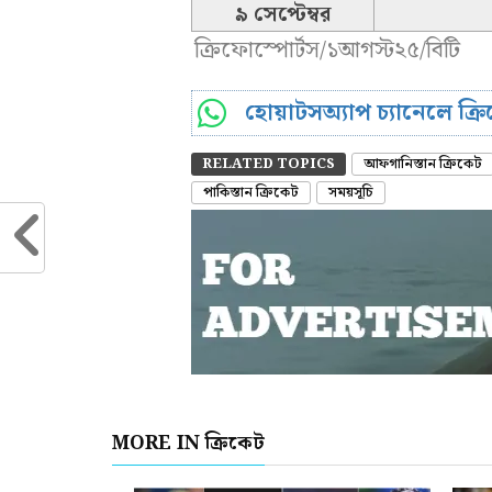
৯ সেপ্টেম্বর
ক্রিফোস্পোর্টস/১আগস্ট২৫/বিটি
হোয়াটসঅ্যাপ চ্যানেলে ক্
RELATED TOPICS
আফগানিস্তান ক্রিকেট
পাকিস্তান ক্রিকেট
সময়সূচি
MORE IN ক্রিকেট