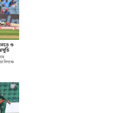
য়ানডে ও
য়সূচি
সছে
ের বিপক্ষে