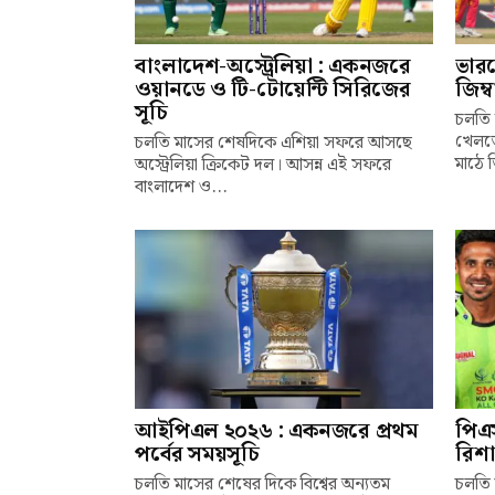
বাংলাদেশ-অস্ট্রেলিয়া : একনজরে
ভারত
ওয়ানডে ও টি-টোয়েন্টি সিরিজের
জিম্
সূচি
চলতি ব
খেলতে
চলতি মাসের শেষদিকে এশিয়া সফরে আসছে
মাঠে 
অস্ট্রেলিয়া ক্রিকেট দল। আসন্ন এই সফরে
বাংলাদেশ ও...
আইপিএল ২০২৬ : একনজরে প্রথম
পিএস
পর্বের সময়সূচি
রিশ
চলতি মাসের শেষের দিকে বিশ্বের অন্যতম
চলতি 