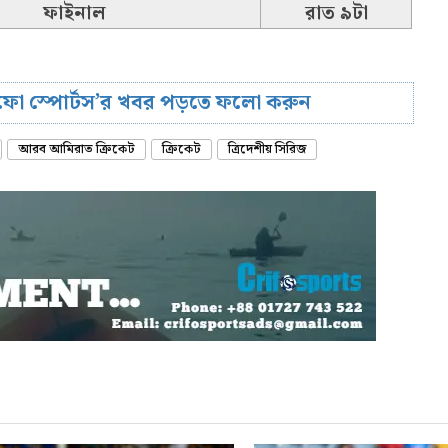
ফাইনাল
রাত ৯টা
রিফো স্পোর্টস’র খবর পড়তে ফলো করুন
আরব আমিরাত ক্রিকেট
ক্রিকেট
ত্রিদেশীয় সিরিজ