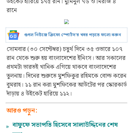
উইকেট হারিয়ে ১৭৫ রান। মুমিনুল ৭৬ ও মিরাজ ৪
রানে
গুগল নিউজে ক্রিফো স্পোর্টস’র খবর পড়তে ফলো করুন
সোমবার (৩০ সেপ্টেম্বর) চতুর্থ দিনে ৩৫ ওভারে ১০৭
রান থেকে শুরু হয় বাংলাদেশের ইনিংস। আর সকালের
প্রথমটা ভারতই খানিক এগিয়ে থাকবে বাংলাদেশের
তুলনায়। দিনের শুরুতে মুশফিকুর রহিমকে বোল্ড করেন
বুমরাহ। ১১ রান করা মুশফিকের আউটের পর স্কোরকার্ড
দাঁড়ায় ৪ উইকেট হারিয়ে ১১২।
আরও পড়ুন:
বাফুফে সভাপতি হিসেবে সালাউদ্দিনের শেষ
»