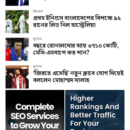
ক্রিকেট
প্রথম ইনিংসে বাংলাদেশের বিপক্ষে ৯২
রানের লিড নিল অস্ট্রেলিয়া
ফুটবল
বছরে রোনালদোর আয় ৩৭১০ কোটি,
মেসি-এমবাপে কত পান?
ফুটবল
‘জিততে এসেছি’ নতুন ক্লাবে যোগ দিয়েই
বললেন মোহাম্মদ সালাহ