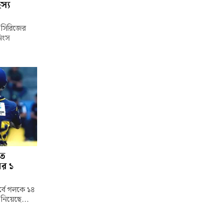
স্য
্ট সিরিজের
নিংস
তে
ের ১
পর্বে গলকে ১৪
 নিয়েছে...