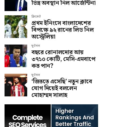
ভিন্ন অবস্থান নিল আর্জেন্টিনা
ক্রিকেট
প্রথম ইনিংসে বাংলাদেশের
বিপক্ষে ৯২ রানের লিড নিল
অস্ট্রেলিয়া
ফুটবল
বছরে রোনালদোর আয়
৩৭১০ কোটি, মেসি-এমবাপে
কত পান?
ফুটবল
‘জিততে এসেছি’ নতুন ক্লাবে
যোগ দিয়েই বললেন
মোহাম্মদ সালাহ