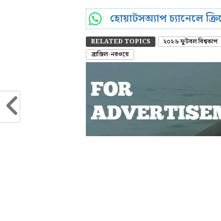
হোয়াটসঅ্যাপ চ্যানেলে ক্
RELATED TOPICS
২০২৬ ফুটবল বিশ্বকাপ
ব্রাজিল-নরওয়ে