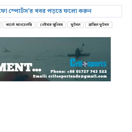
রিফো স্পোর্টস’র খবর পড়তে ফলো করুন
কার্লো আনচেলত্তি
নেইমার জুনিয়র
ফুটবল
ব্রাজিল ফুটবল