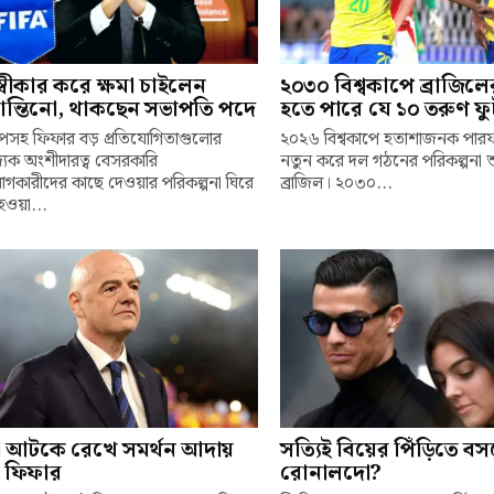
স্বীকার করে ক্ষমা চাইলেন
২০৩০ বিশ্বকাপে ব্রাজিল
ান্তিনো, থাকছেন সভাপতি পদে
হতে পারে যে ১০ তরুণ ফ
কাপসহ ফিফার বড় প্রতিযোগিতাগুলোর
২০২৬ বিশ্বকাপে হতাশাজনক পারফর
্যিক অংশীদারত্ব বেসরকারি
নতুন করে দল গঠনের পরিকল্পনা 
োগকারীদের কাছে দেওয়ার পরিকল্পনা ঘিরে
ব্রাজিল। ২০৩০...
হওয়া...
া আটকে রেখে সমর্থন আদায়
সত্যিই বিয়ের পিঁড়িতে ব
টা ফিফার
রোনালদো?