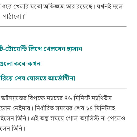
্দ ধরে খেলার মতো অভিজ্ঞতা তার রয়েছে। যখনই দলে
ে পাঠাবো।’
র টি-টোয়েন্টি লিগে খেলবেন হাসান
যাচগুলো কবে-কখন
হারিয়ে শেষ ষোলতে আর্জেন্টিনা
্কটল্যান্ডের বিপক্ষে ম্যাচের ৭৬ মিনিটে ম্যাথিউস
িলেন নেইমার। নির্ধারিত সময়ের শেষ ১৪ মিনিটসহ
িলেন তিনি। এই অল্প সময়ে গোল-অ্যাসিস্ট না পেলেও
লেন তিনি।