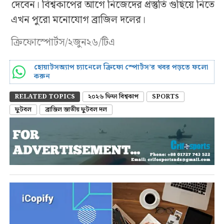
দেবেন। বিশ্বকাপের আগে নিজেদের প্রস্তুতি গুছিয়ে নিতে
এখন পুরো মনোযোগ ব্রাজিল দলের।
ক্রিফোস্পোর্টস/২জুন২৬/টিএ
হোয়াটসঅ্যাপ চ্যানেলে ক্রিফো স্পোর্টস’র খবর পড়তে ফলো
করুন
RELATED TOPICS
২০২৬ ফিফা বিশ্বকাপ
SPORTS
ফুটবল
ব্রাজিল জাতীয় ফুটবল দল