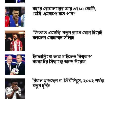
বছরে রোনালদোর আয় ৩৭১০ কোটি,
মেসি-এমবাপে কত পান?
‘জিততে এসেছি’ নতুন ক্লাবে যোগ দিয়েই
বললেন মোহাম্মদ সালাহ
ইনফান্তিনো ক্ষমা চাইলেও বিশ্বকাপ
বয়কটের সিদ্ধান্তে অনড় উয়েফা
রিয়াল ছাড়ছেন না ভিনিসিয়ুস, ২০৩২ পর্যন্ত
নতুন চুক্তি