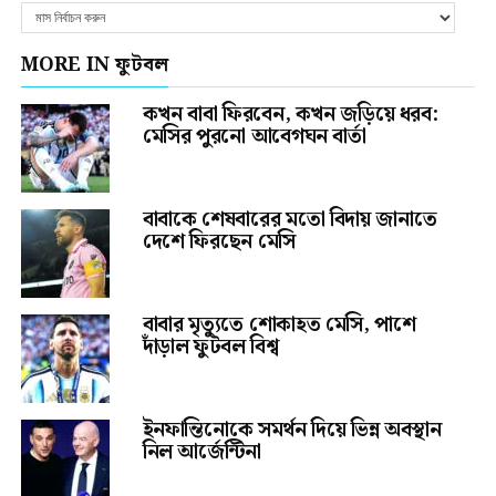
MORE IN ফুটবল
কখন বাবা ফিরবেন, কখন জড়িয়ে ধরব:
মেসির পুরনো আবেগঘন বার্তা
বাবাকে শেষবারের মতো বিদায় জানাতে
দেশে ফিরছেন মেসি
বাবার মৃত্যুতে শোকাহত মেসি, পাশে
দাঁড়াল ফুটবল বিশ্ব
ইনফান্তিনোকে সমর্থন দিয়ে ভিন্ন অবস্থান
নিল আর্জেন্টিনা