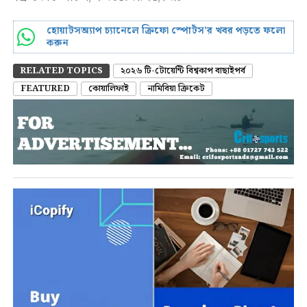
হোয়াটসঅ্যাপ চ্যানেলে ক্রিফো স্পোর্টস’র খবর পড়তে ফলো
করুন
RELATED TOPICS
২০২৬ টি-টোয়েন্টি বিশ্বকাপ বাছাইপর্ব
FEATURED
কোয়ালিফাই
নামিবিয়া ক্রিকেট