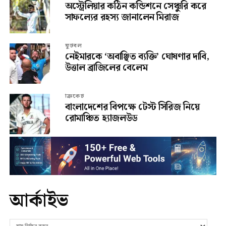
অস্ট্রেলিয়ার কঠিন কন্ডিশনে সেঞ্চুরি করে
সাফল্যের রহস্য জানালেন মিরাজ
ফুটবল
নেইমারকে ‘অবাঞ্ছিত ব্যক্তি’ ঘোষণার দাবি,
উত্তাল ব্রাজিলের বেলেম
ক্রিকেট
বাংলাদেশের বিপক্ষে টেস্ট সিরিজ নিয়ে
রোমাঞ্চিত হ্যাজলউড
আর্কাইভ