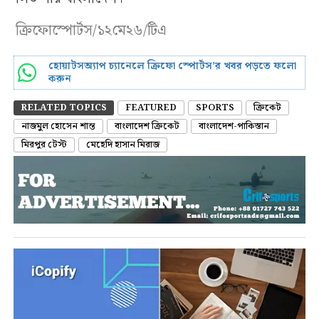
ক্রিফোস্পোর্টস/১২মে২৬/টিএ
হোয়াটসঅ্যাপ চ্যানেলে ক্রিফো স্পোর্টস’র খবর পড়তে ফলো
করুন
RELATED TOPICS
FEATURED
SPORTS
ক্রিকেট
নাজমুল হোসেন শান্ত
বাংলাদেশ ক্রিকেট
বাংলাদেশ-পাকিস্তান
মিরপুর টেস্ট
মেহেদি হাসান মিরাজ