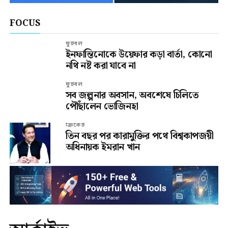
FOCUS
ফুটবল
ইনফান্তিনোকে উয়েফার কড়া বার্তা, কোনো
নথি নষ্ট করা যাবে না
ফুটবল
সব জল্পনার অবসান, অবশেষে চিলিতে
পৌঁছালেন ভোজিনহা
ক্রিকেট
তিন বছর পর কারামুক্তির পথে বিশ্বকাপজয়ী
অধিনায়ক ইমরান খান