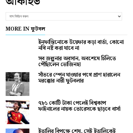
আর্কাইভ
MORE IN ফুটবল
ইনফান্তিনোকে উয়েফার কড়া বার্তা, কোনো
নথি নষ্ট করা যাবে না
সব জল্পনার অবসান, অবশেষে চিলিতে
পৌঁছালেন ভোজিনহা
সাঁতরে স্পেন যাওয়ার পথে প্রাণ হারালেন
মরক্কোর নারী ফুটবলার
৭৮১ কোটি টাকা পেলেই বিশ্বকাপ
ফাইনালের নায়ক তোরেসকে ছাড়বে বার্সা
ইতালির বিপক্ষে শেষ, সেই ইতালিকেই