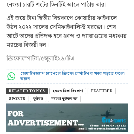
নেওয়া চারটি শটের তিনটিই জালে পাঠায় তারা।
এই জয়ে টানা দ্বিতীয় বিশ্বকাপে কোয়ার্টার ফাইনালে
উঠল ২০২২ সালের সেমিফাইনালিস্ট মরক্কো। শেষ
আটে তাদের প্রতিপক্ষ হবে ফ্রান্স ও প্যারাগুয়ের মধ্যকার
ম্যাচের বিজয়ী দল।
ক্রিফোস্পোর্টস/৫জুলাই২৬/টিএ
হোয়াটসঅ্যাপ চ্যানেলে ক্রিফো স্পোর্টস’র খবর পড়তে ফলো
করুন
RELATED TOPICS
২০২৬ ফিফা বিশ্বকাপ
FEATURED
SPORTS
ফুটবল
মরক্কো ফুটবল দল