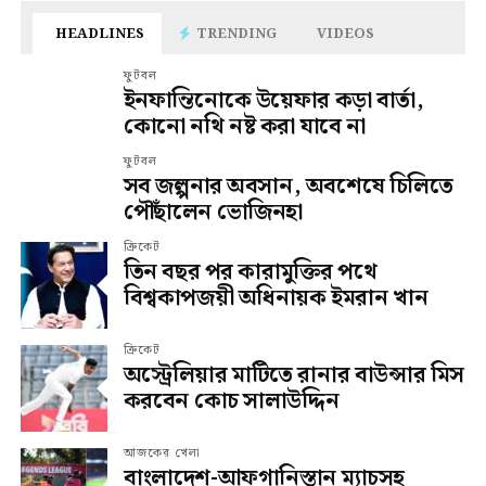
HEADLINES
TRENDING
VIDEOS
ফুটবল
ইনফান্তিনোকে উয়েফার কড়া বার্তা,
কোনো নথি নষ্ট করা যাবে না
ফুটবল
সব জল্পনার অবসান, অবশেষে চিলিতে
পৌঁছালেন ভোজিনহা
ক্রিকেট
তিন বছর পর কারামুক্তির পথে
বিশ্বকাপজয়ী অধিনায়ক ইমরান খান
ক্রিকেট
অস্ট্রেলিয়ার মাটিতে রানার বাউন্সার মিস
করবেন কোচ সালাউদ্দিন
আজকের খেলা
বাংলাদেশ-আফগানিস্তান ম্যাচসহ