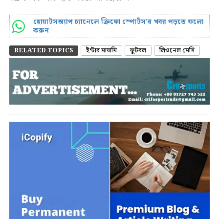
হোয়াটসঅ্যাপ চ্যানেলে ক্রিফো স্পোর্টস’র খবর পড়তে ফলো
করুন
RELATED TOPICS
ইন্টার মায়ামি
ফুটবল
লিওনেল মেসি