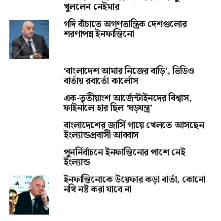
খুললেন নেইমার
গদি বাঁচাতে অগণতান্ত্রিক দেশগুলোর
শরণাপন্ন ইনফান্তিনো
‘বাংলাদেশ আমার নিজের বাড়ি’, ভিডিও
বার্তায় রবার্তো কার্লোস
এক-তৃতীয়াংশ আর্জেন্টাইনদের বিশ্বাস,
ফাইনালে হার ছিল ‘ষড়যন্ত্র’
বাংলাদেশের জার্সি গায়ে খেলতে আসছেন
ইংল্যান্ডপ্রবাসী আব্বাস
পুনর্নির্বাচনে ইনফান্তিনোর পাশে নেই
ইংল্যান্ড
ইনফান্তিনোকে উয়েফার কড়া বার্তা, কোনো
নথি নষ্ট করা যাবে না