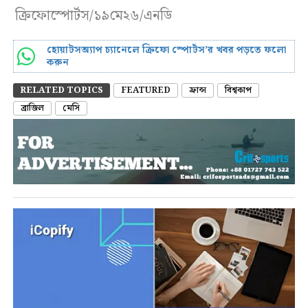
ক্রিফোস্পোর্টস/১৯মে২৬/এনডি
হোয়াটসঅ্যাপ চ্যানেলে ক্রিফো স্পোর্টস’র খবর পড়তে ফলো
করুন
RELATED TOPICS
FEATURED
ফ্রান্স
বিশ্বকাপ
ব্রাজিল
মেসি