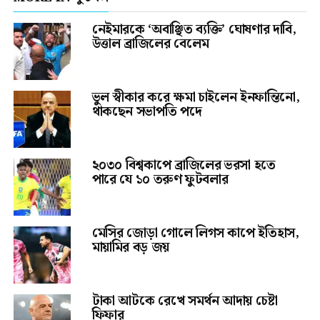
নেইমারকে ‘অবাঞ্ছিত ব্যক্তি’ ঘোষণার দাবি,
উত্তাল ব্রাজিলের বেলেম
ভুল স্বীকার করে ক্ষমা চাইলেন ইনফান্তিনো,
থাকছেন সভাপতি পদে
২০৩০ বিশ্বকাপে ব্রাজিলের ভরসা হতে
পারে যে ১০ তরুণ ফুটবলার
মেসির জোড়া গোলে লিগস কাপে ইতিহাস,
মায়ামির বড় জয়
টাকা আটকে রেখে সমর্থন আদায় চেষ্টা
ফিফার