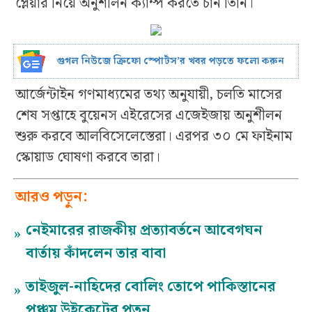
প্লেয়ার নিয়ে অনুশীলন ক্যাম্প করতে চান তিনি।
গুগল নিউজে ক্রিফো স্পোর্টস’র খবর পড়তে ফলো করুন
আর্জেন্টাইন গণমাধ্যমের তথ্য অনুযায়ী, চলতি মাসের
শেষ সপ্তাহে বুয়েনস এইরেসের এজেইজায় অনুশীলন
শুরু করবে আলবিসেলেস্তেরা। এরপর ৩০ মে ফাইনাম
স্কোয়াড ঘোষণা করবে তারা।
আরও পড়ুন:
নেইমারের রাজকীয় প্রত্যাবর্তনে আবেগঘন
»
বার্তায় কাঁদলেন তার বাবা
তাইজুল-নাহিদের বোলিং তোপে পাকিস্তানের
»
পঞ্চম উইকেটের পতন