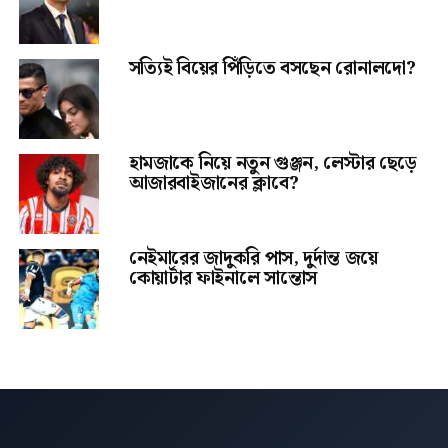
সত্যিই বিয়ের পিঁড়িতে বসছেন রোনালদো?
হামজাকে নিয়ে নতুন গুঞ্জন, লেস্টার ছেড়ে
আজারবাইজানের ক্লাবে?
নেইমারের জাদুকরি পাস, দুর্দান্ত জয়ে
কোয়ার্টার ফাইনালে সান্তোস