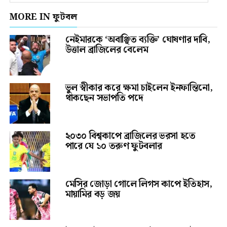
MORE IN ফুটবল
নেইমারকে ‘অবাঞ্ছিত ব্যক্তি’ ঘোষণার দাবি,
উত্তাল ব্রাজিলের বেলেম
ভুল স্বীকার করে ক্ষমা চাইলেন ইনফান্তিনো,
থাকছেন সভাপতি পদে
২০৩০ বিশ্বকাপে ব্রাজিলের ভরসা হতে
পারে যে ১০ তরুণ ফুটবলার
মেসির জোড়া গোলে লিগস কাপে ইতিহাস,
মায়ামির বড় জয়