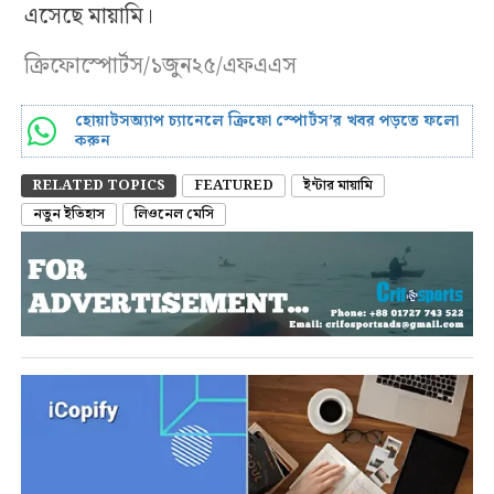
এসেছে মায়ামি।
ক্রিফোস্পোর্টস/১জুন২৫/এফএএস
হোয়াটসঅ্যাপ চ্যানেলে ক্রিফো স্পোর্টস’র খবর পড়তে ফলো
করুন
RELATED TOPICS
FEATURED
ইন্টার মায়ামি
নতুন ইতিহাস
লিওনেল মেসি