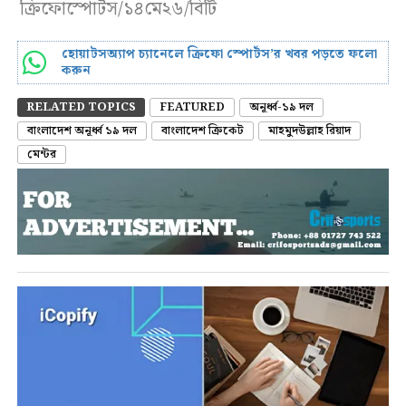
ক্রিফোস্পোর্টস/১৪মে২৬/বিটি
হোয়াটসঅ্যাপ চ্যানেলে ক্রিফো স্পোর্টস’র খবর পড়তে ফলো
করুন
RELATED TOPICS
FEATURED
অনূর্ধ্ব-১৯ দল
বাংলাদেশ অনূর্ধ্ব ১৯ দল
বাংলাদেশ ক্রিকেট
মাহমুদউল্লাহ রিয়াদ
মেন্টর