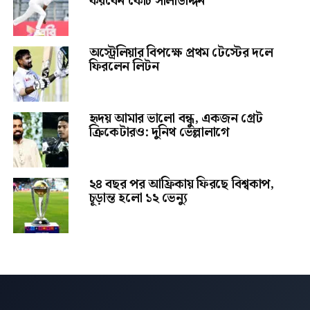
করবেন কোচ সালাউদ্দিন
অস্ট্রেলিয়ার বিপক্ষে প্রথম টেস্টের দলে
ফিরলেন লিটন
হৃদয় আমার ভালো বন্ধু, একজন গ্রেট
ক্রিকেটারও: দুনিথ ভেল্লালাগে
২৪ বছর পর আফ্রিকায় ফিরছে বিশ্বকাপ,
চূড়ান্ত হলো ১২ ভেন্যু