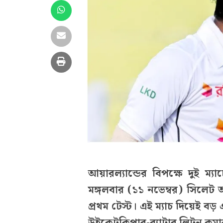
আয়ারল্যান্ডের বিপক্ষে দুই ম
মঙ্গলবার (১১ নভেম্বর) সিলেট আ
প্রথম টেস্ট। এই ম্যাচ দিয়েই 
উইকেটকিপার-ব্যাটার লিটন কুমা