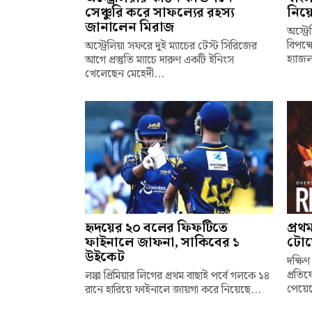
সেঞ্চুরি করে সাফল্যের রহস্য
নিয়ে
জানালেন মিরাজ
অস্ট্
বিপক্
অস্ট্রেলিয়া সফরে দুই ম্যাচের টেস্ট সিরিজের
হ্যাজ
আগে প্রস্তুতি ম্যাচে দারুণ একটি ইনিংস
খেলেছেন মেহেদী...
হৃদয়ের ২০ বলের ফিফটিতে
প্রথ
ফাইনালে জাফনা, সাকিবের ১
টোয়
উইকেট
দক্ষিণ
প্রতি
লঙ্কা প্রিমিয়ার লিগের প্রথম বাছাই পর্বে গলকে ১৪
পেয়েছ
রানে হারিয়ে ফাইনালে জায়গা করে নিয়েছে...