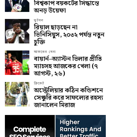
বিশ্বকাপ বয়কটের সিদ্ধান্তে
অনড় উয়েফা
ফুটবল
রিয়াল ছাড়ছেন না
ভিনিসিয়ুস, ২০৩২ পর্যন্ত নতুন
চুক্তি
আজকের খেলা
বায়ার্ন–অ্যাস্টন ভিলার প্রীতি
ম্যাচসহ আজকের খেলা (৭
আগস্ট, ২৬)
ক্রিকেট
অস্ট্রেলিয়ার কঠিন কন্ডিশনে
সেঞ্চুরি করে সাফল্যের রহস্য
জানালেন মিরাজ