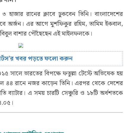
 ৩ হাজার রানের ক্লাবে ঢুকবেন তিনি। বাংলাদেশের
িসেবে অর্জন। এর আগে মুশফিকুর রহিম, তামিম ইকবাল,
হাবিবুল বাশার পৌঁছেছেন এই মাইলফলকে।
োর্টস’র খবর পড়তে ফলো করুন
০১৫ সালে ভারতের বিপক্ষে ফতুল্লা টেস্টে অভিষেক হয়
 বলে ৪৪ রানে নজর কাড়েন তিনি। এরপর থেকে দেশের
ি ব্যাটার। এ সময় চারটি সেঞ্চুরি ও ১৮টি অর্ধশতকে
৪.০৫।