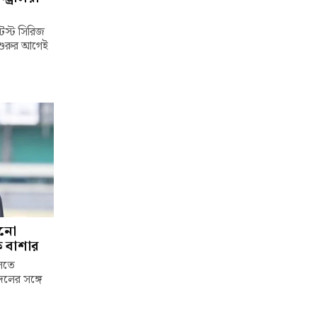
টেস্ট সিরিজ
 শুরুর আগেই
ানো
চক বাশার
েলতে
দলের সঙ্গে