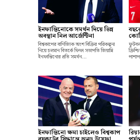
ইনফান্তিনোকে সমর্থন দিয়ে ভিন্ন
বছর
অবস্থান নিল আর্জেন্টিনা
কোট
বিশ্বকাপের বাণিজ্যিক অংশ বিক্রির পরিকল্পনা
ফুটবল
নিয়ে চলমান বিতর্কে ফিফা সভাপতি জিয়ান্নি
ক্রিশ
ইনফান্তিনোর প্রতি সমর্থন...
পাশাপা
ইনফান্তিনো ক্ষমা চাইলেও বিশ্বকাপ
রিয়া
বয়কটের সিদ্ধান্তে অনড় উয়েফা
পর্যন