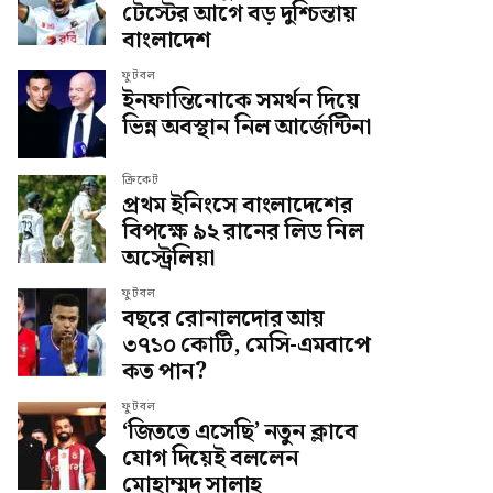
টেস্টের আগে বড় দুশ্চিন্তায়
বাংলাদেশ
ফুটবল
ইনফান্তিনোকে সমর্থন দিয়ে
ভিন্ন অবস্থান নিল আর্জেন্টিনা
ক্রিকেট
প্রথম ইনিংসে বাংলাদেশের
বিপক্ষে ৯২ রানের লিড নিল
অস্ট্রেলিয়া
ফুটবল
বছরে রোনালদোর আয়
৩৭১০ কোটি, মেসি-এমবাপে
কত পান?
ফুটবল
‘জিততে এসেছি’ নতুন ক্লাবে
যোগ দিয়েই বললেন
মোহাম্মদ সালাহ