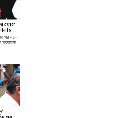
াবে যোগ
সালাহ
লার পর নতুন
া ফরোয়ার্ড
ি’
াজিলের