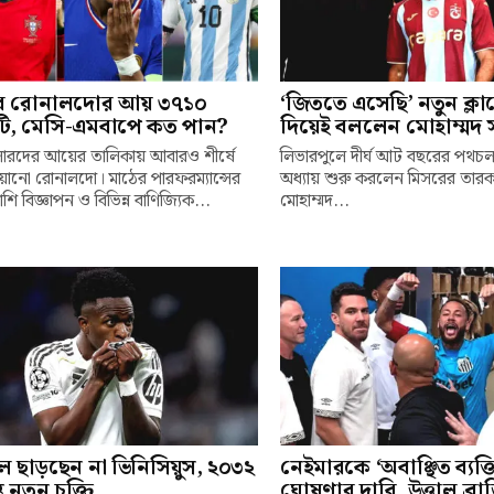
ে রোনালদোর আয় ৩৭১০
‘জিততে এসেছি’ নতুন ক্ল
ি, মেসি-এমবাপে কত পান?
দিয়েই বললেন মোহাম্মদ 
ারদের আয়ের তালিকায় আবারও শীর্ষে
লিভারপুলে দীর্ঘ আট বছরের পথচ
্চিয়ানো রোনালদো। মাঠের পারফরম্যান্সের
অধ্যায় শুরু করলেন মিসরের তারক
শি বিজ্ঞাপন ও বিভিন্ন বাণিজ্যিক...
মোহাম্মদ...
ল ছাড়ছেন না ভিনিসিয়ুস, ২০৩২
নেইমারকে ‘অবাঞ্ছিত ব্যক্ত
্ত নতুন চুক্তি
ঘোষণার দাবি, উত্তাল ব্র