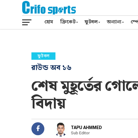
হোম
ক্রিকেট
ফুটবল
অন্যান্য
স্পো
ফুটবল
রাউন্ড অব ১৬
শেষ মুহূর্তের গোল
বিদায়
TAPU AHMMED
Sub Editor