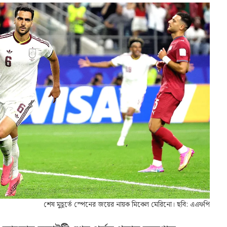
শেষ মুহূর্তে স্পেনের জয়ের নায়ক মিকেল মেরিনো। ছবি: এএফপি