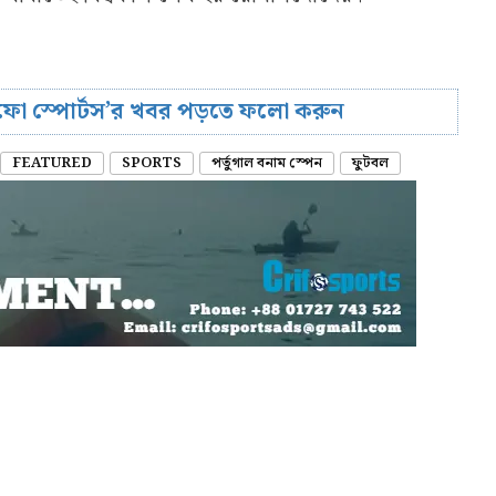
রিফো স্পোর্টস’র খবর পড়তে ফলো করুন
FEATURED
SPORTS
পর্তুগাল বনাম স্পেন
ফুটবল