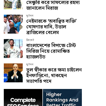
সেঞ্চুরি করে সাফল্যের রহস্য
জানালেন মিরাজ
ফুটবল
নেইমারকে ‘অবাঞ্ছিত ব্যক্তি’
ঘোষণার দাবি, উত্তাল
ব্রাজিলের বেলেম
ক্রিকেট
বাংলাদেশের বিপক্ষে টেস্ট
সিরিজ নিয়ে রোমাঞ্চিত
হ্যাজলউড
ফুটবল
ভুল স্বীকার করে ক্ষমা চাইলেন
ইনফান্তিনো, থাকছেন
সভাপতি পদে