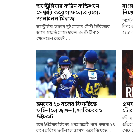
অস্ট্রেলিয়ার কঠিন কন্ডিশনে
বাংল
সেঞ্চুরি করে সাফল্যের রহস্য
নিয়ে
জানালেন মিরাজ
অস্ট্
বিপক্
অস্ট্রেলিয়া সফরে দুই ম্যাচের টেস্ট সিরিজের
হ্যাজ
আগে প্রস্তুতি ম্যাচে দারুণ একটি ইনিংস
খেলেছেন মেহেদী...
হৃদয়ের ২০ বলের ফিফটিতে
প্রথ
ফাইনালে জাফনা, সাকিবের ১
টোয়
উইকেট
দক্ষিণ
প্রতি
লঙ্কা প্রিমিয়ার লিগের প্রথম বাছাই পর্বে গলকে ১৪
পেয়েছ
রানে হারিয়ে ফাইনালে জায়গা করে নিয়েছে...