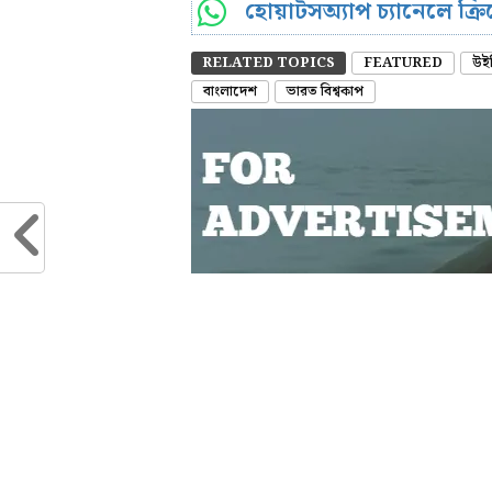
হোয়াটসঅ্যাপ চ্যানেলে ক্
RELATED TOPICS
FEATURED
উইন
বাংলাদেশ
ভারত বিশ্বকাপ