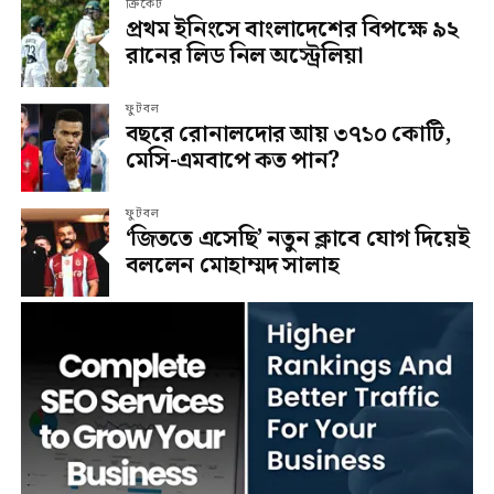
ক্রিকেট
প্রথম ইনিংসে বাংলাদেশের বিপক্ষে ৯২
রানের লিড নিল অস্ট্রেলিয়া
ফুটবল
বছরে রোনালদোর আয় ৩৭১০ কোটি,
মেসি-এমবাপে কত পান?
ফুটবল
‘জিততে এসেছি’ নতুন ক্লাবে যোগ দিয়েই
বললেন মোহাম্মদ সালাহ