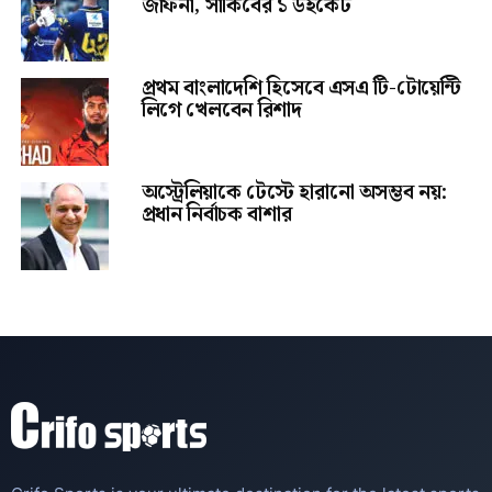
জাফনা, সাকিবের ১ উইকেট
প্রথম বাংলাদেশি হিসেবে এসএ টি-টোয়েন্টি
লিগে খেলবেন রিশাদ
অস্ট্রেলিয়াকে টেস্টে হারানো অসম্ভব নয়:
প্রধান নির্বাচক বাশার