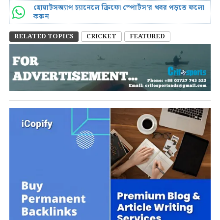
হোয়াটসঅ্যাপ চ্যানেলে ক্রিফো স্পোর্টস’র খবর পড়তে ফলো
করুন
RELATED TOPICS
CRICKET
FEATURED