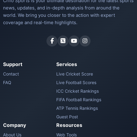
Crifo Sports is your ultimate destination for the latest sports
news, updates, and in-depth analysis from around the
world. We bring you closer to the action with expert
coverage and real-time highlights.
Support
Services
Contact
Live Cricket Score
FAQ
Live Football Scores
ICC Cricket Rankings
FIFA Football Rankings
ATP Tennis Rankings
Guest Post
Company
Resources
About Us
Web Tools