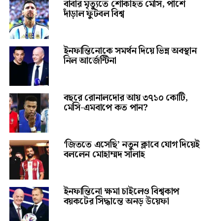
বাবার মৃত্যুতে শোকাহত মেসি, পাশে
দাঁড়াল ফুটবল বিশ্ব
ইনফান্তিনোকে সমর্থন দিয়ে ভিন্ন অবস্থান
নিল আর্জেন্টিনা
বছরে রোনালদোর আয় ৩৭১০ কোটি,
মেসি-এমবাপে কত পান?
‘জিততে এসেছি’ নতুন ক্লাবে যোগ দিয়েই
বললেন মোহাম্মদ সালাহ
ইনফান্তিনো ক্ষমা চাইলেও বিশ্বকাপ
বয়কটের সিদ্ধান্তে অনড় উয়েফা