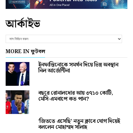
আর্কাইভ
MORE IN ফুটবল
ইনফান্তিনোকে সমর্থন দিয়ে ভিন্ন অবস্থান
নিল আর্জেন্টিনা
বছরে রোনালদোর আয় ৩৭১০ কোটি,
মেসি-এমবাপে কত পান?
‘জিততে এসেছি’ নতুন ক্লাবে যোগ দিয়েই
বললেন মোহাম্মদ সালাহ