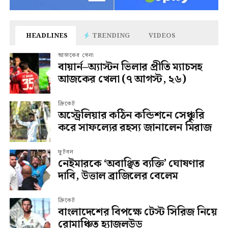
HEADLINES
TRENDING
VIDEOS
আজকের খেলা
বায়ার্ন–অ্যাস্টন ভিলার প্রীতি ম্যাচসহ
আজকের খেলা (৭ আগস্ট, ২৬)
ক্রিকেট
অস্ট্রেলিয়ার কঠিন কন্ডিশনে সেঞ্চুরি
করে সাফল্যের রহস্য জানালেন মিরাজ
ফুটবল
নেইমারকে ‘অবাঞ্ছিত ব্যক্তি’ ঘোষণার
দাবি, উত্তাল ব্রাজিলের বেলেম
ক্রিকেট
বাংলাদেশের বিপক্ষে টেস্ট সিরিজ নিয়ে
রোমাঞ্চিত হ্যাজলউড