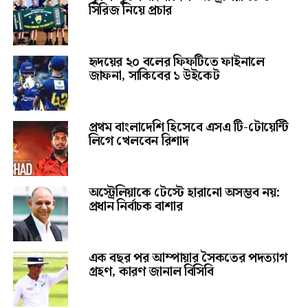
সিরিজ নিয়ে প্রচার
হৃদয়ের ২০ বলের ফিফটিতে ফাইনালে
জাফনা, সাকিবের ১ উইকেট
প্রথম বাংলাদেশি হিসেবে এসএ টি-টোয়েন্টি
লিগে খেলবেন রিশাদ
অস্ট্রেলিয়াকে টেস্টে হারানো অসম্ভব নয়:
প্রধান নির্বাচক বাশার
এক বছর পর আম্পায়ার সৈকতের পদত্যাগ
গ্রহণ, কারণ জানাল বিসিবি