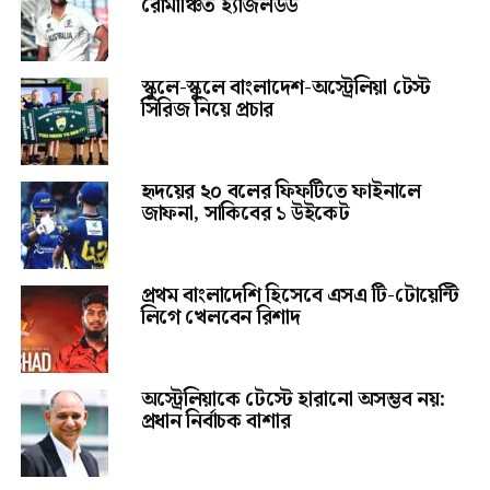
রোমাঞ্চিত হ্যাজলউড
স্কুলে-স্কুলে বাংলাদেশ-অস্ট্রেলিয়া টেস্ট
সিরিজ নিয়ে প্রচার
হৃদয়ের ২০ বলের ফিফটিতে ফাইনালে
জাফনা, সাকিবের ১ উইকেট
প্রথম বাংলাদেশি হিসেবে এসএ টি-টোয়েন্টি
লিগে খেলবেন রিশাদ
অস্ট্রেলিয়াকে টেস্টে হারানো অসম্ভব নয়:
প্রধান নির্বাচক বাশার