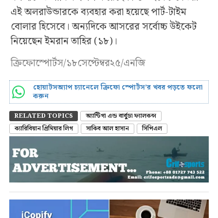
এই অলরাউন্ডারকে ব্যবহার করা হয়েছে পার্ট-টাইম
বোলার হিসেবে। অন্যদিকে আসরের সর্বোচ্চ উইকেট
নিয়েছেন ইমরান তাহির (১৮)।
ক্রিফোস্পোর্টস/১৮সেপ্টেম্বর২৫/এনজি
হোয়াটসঅ্যাপ চ্যানেলে ক্রিফো স্পোর্টস’র খবর পড়তে ফলো
করুন
RELATED TOPICS
অ্যান্টিগা এন্ড বার্বুডা ফ্যালকন্স
ক্যারিবিয়ান প্রিমিয়ার লিগ
সাকিব আল হাসান
সিপিএল