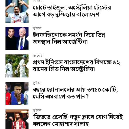
ক্রিকেট
চোটে তাইজুল, অস্ট্রেলিয়া টেস্টের
আগে বড় দুশ্চিন্তায় বাংলাদেশ
ফুটবল
ইনফান্তিনোকে সমর্থন দিয়ে ভিন্ন
অবস্থান নিল আর্জেন্টিনা
ক্রিকেট
প্রথম ইনিংসে বাংলাদেশের বিপক্ষে ৯২
রানের লিড নিল অস্ট্রেলিয়া
ফুটবল
বছরে রোনালদোর আয় ৩৭১০ কোটি,
মেসি-এমবাপে কত পান?
ফুটবল
‘জিততে এসেছি’ নতুন ক্লাবে যোগ দিয়েই
বললেন মোহাম্মদ সালাহ