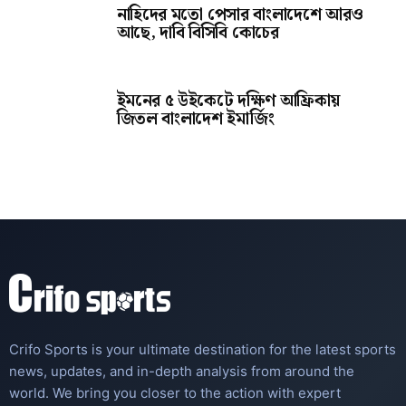
Crifo Sports is your ultimate destination for the latest sports
news, updates, and in-depth analysis from around the
world. We bring you closer to the action with expert
coverage and real-time highlights.
Support
Services
Contact
Live Cricket Score
FAQ
Live Football Scores
ICC Cricket Rankings
FIFA Football Rankings
ATP Tennis Rankings
Guest Post