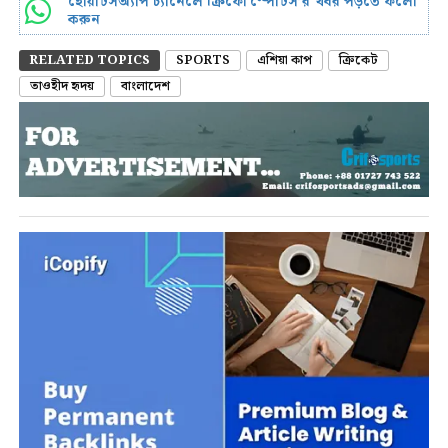
হোয়াটসঅ্যাপ চ্যানেলে ক্রিফো স্পোর্টস’র খবর পড়তে ফলো
করুন
RELATED TOPICS
SPORTS
এশিয়া কাপ
ক্রিকেট
তাওহীদ হৃদয়
বাংলাদেশ