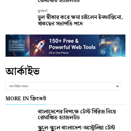
আর্কাইভ
MORE IN ক্রিকেট
বাংলাদেশের বিপক্ষে টেস্ট সিরিজ নিয়ে
রোমাঞ্চিত হ্যাজলউড
স্কুলে-স্কুলে বাংলাদেশ-অস্ট্রেলিয়া টেস্ট
সিরিজ নিয়ে প্রচার
হৃদয়ের ২০ বলের ফিফটিতে ফাইনালে
জাফনা, সাকিবের ১ উইকেট
প্রথম বাংলাদেশি হিসেবে এসএ টি-টোয়েন্টি