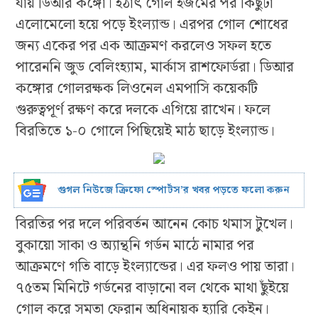
যায় ডিআর কঙ্গো। হঠাৎ গোল হজমের পর কিছুটা
এলোমেলো হয়ে পড়ে ইংল্যান্ড। এরপর গোল শোধের
জন্য একের পর এক আক্রমণ করলেও সফল হতে
পারেননি জুড বেলিংহ্যাম, মার্কাস রাশফোর্ডরা। ডিআর
কঙ্গোর গোলরক্ষক লিওনেল এমপাসি কয়েকটি
গুরুত্বপূর্ণ রক্ষণ করে দলকে এগিয়ে রাখেন। ফলে
বিরতিতে ১-০ গোলে পিছিয়েই মাঠ ছাড়ে ইংল্যান্ড।
গুগল নিউজে ক্রিফো স্পোর্টস’র খবর পড়তে ফলো করুন
বিরতির পর দলে পরিবর্তন আনেন কোচ থমাস টুখেল।
বুকায়ো সাকা ও অ্যান্থনি গর্ডন মাঠে নামার পর
আক্রমণে গতি বাড়ে ইংল্যান্ডের। এর ফলও পায় তারা।
৭৫তম মিনিটে গর্ডনের বাড়ানো বল থেকে মাথা ছুঁইয়ে
গোল করে সমতা ফেরান অধিনায়ক হ্যারি কেইন।