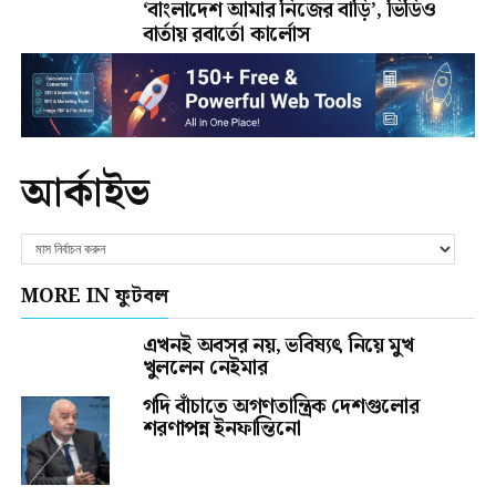
‘বাংলাদেশ আমার নিজের বাড়ি’, ভিডিও
বার্তায় রবার্তো কার্লোস
আর্কাইভ
MORE IN ফুটবল
এখনই অবসর নয়, ভবিষ্যৎ নিয়ে মুখ
খুললেন নেইমার
গদি বাঁচাতে অগণতান্ত্রিক দেশগুলোর
শরণাপন্ন ইনফান্তিনো