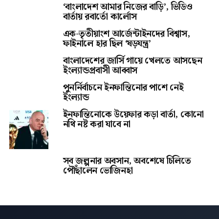
‘বাংলাদেশ আমার নিজের বাড়ি’, ভিডিও
বার্তায় রবার্তো কার্লোস
এক-তৃতীয়াংশ আর্জেন্টাইনদের বিশ্বাস,
ফাইনালে হার ছিল ‘ষড়যন্ত্র’
বাংলাদেশের জার্সি গায়ে খেলতে আসছেন
ইংল্যান্ডপ্রবাসী আব্বাস
পুনর্নির্বাচনে ইনফান্তিনোর পাশে নেই
ইংল্যান্ড
ইনফান্তিনোকে উয়েফার কড়া বার্তা, কোনো
নথি নষ্ট করা যাবে না
সব জল্পনার অবসান, অবশেষে চিলিতে
পৌঁছালেন ভোজিনহা