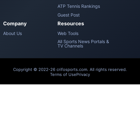
ATP Tennis Rankings
Guest Post
Company
Resources
About Us
Web Tools
All Sports News Portals &
TV Channels
Copyright © 2022-26 crifosports.com. All rights reserved.
Terms of Use
Privacy