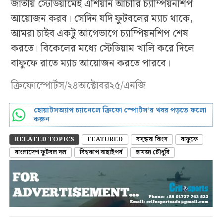
জাতীয় স্টেডিয়ামেই এশিয়ান আর্চারি চ্যাম্পিয়নশিপ
আয়োজন করব। সেদিন যদি ফুটবলের ম্যাচ থাকে,
আমরা চাইব একটু আগেভাগে চ্যাম্পিয়নশিপ শেষ
করতে। বিকেলের মধ্যে স্টেডিয়াম খালি করে দিলে
বাফুফে রাতে ম্যাচ আয়োজন করতে পারবে।
ক্রিফোস্পোর্টস/২৪অক্টোবর২৫/এনজি
হোয়াটসঅ্যাপ চ্যানেলে ক্রিফো স্পোর্টস’র খবর পড়তে ফলো
করুন
RELATED TOPICS
FEATURED
বসুন্ধরা কিংস
বাফুফে
বাংলাদেশ ফুটবল দল
বিশ্বকাপ বাছাইপর্ব
হামজা চৌধুরি