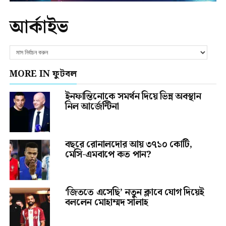
আর্কাইভ
MORE IN ফুটবল
ইনফান্তিনোকে সমর্থন দিয়ে ভিন্ন অবস্থান
নিল আর্জেন্টিনা
বছরে রোনালদোর আয় ৩৭১০ কোটি,
মেসি-এমবাপে কত পান?
‘জিততে এসেছি’ নতুন ক্লাবে যোগ দিয়েই
বললেন মোহাম্মদ সালাহ