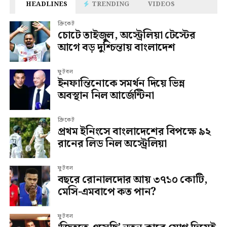
HEADLINES
TRENDING
VIDEOS
ক্রিকেট
চোটে তাইজুল, অস্ট্রেলিয়া টেস্টের
আগে বড় দুশ্চিন্তায় বাংলাদেশ
ফুটবল
ইনফান্তিনোকে সমর্থন দিয়ে ভিন্ন
অবস্থান নিল আর্জেন্টিনা
ক্রিকেট
প্রথম ইনিংসে বাংলাদেশের বিপক্ষে ৯২
রানের লিড নিল অস্ট্রেলিয়া
ফুটবল
বছরে রোনালদোর আয় ৩৭১০ কোটি,
মেসি-এমবাপে কত পান?
ফুটবল