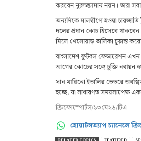
করবেন নুরুজ্জামান নয়ন। তারা সবা
অন্যদিকে মালদ্বীপে হওয়া চারজাতি 
দলের প্রধান কোচ হিসেবে থাকবেন 
মিলে খেলোয়াড় তালিকা চূড়ান্ত কর
বাংলাদেশ ফুটবল ফেডারেশন এখন নত
আগের কোচের সঙ্গে চুক্তি নবায়ন 
সান মারিনো ইতালির ভেতরে অবস্থি
হচ্ছে, যা সাধারণত সময়সাপেক্ষ একটি
ক্রিফোস্পোর্টস/১৩মে২৬/টিএ
হোয়াটসঅ্যাপ চ্যানেলে ক্
RELATED TOPICS
FEATURED
SP