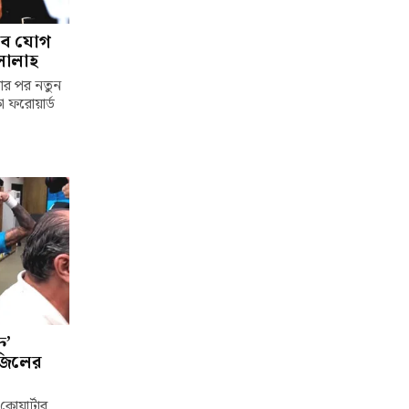
াবে যোগ
সালাহ
লার পর নতুন
া ফরোয়ার্ড
ি’
াজিলের
কোয়ার্টার