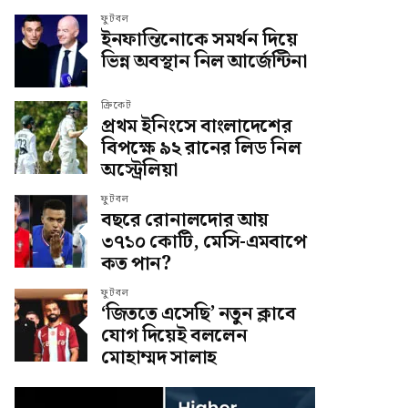
ফুটবল
ইনফান্তিনোকে সমর্থন দিয়ে
ভিন্ন অবস্থান নিল আর্জেন্টিনা
ক্রিকেট
প্রথম ইনিংসে বাংলাদেশের
বিপক্ষে ৯২ রানের লিড নিল
অস্ট্রেলিয়া
ফুটবল
বছরে রোনালদোর আয়
৩৭১০ কোটি, মেসি-এমবাপে
কত পান?
ফুটবল
‘জিততে এসেছি’ নতুন ক্লাবে
যোগ দিয়েই বললেন
মোহাম্মদ সালাহ