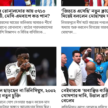
ে রোনালদোর আয় ৩৭১০
‘জিততে এসেছি’ নতুন ক্ল
ি, মেসি-এমবাপে কত পান?
দিয়েই বললেন মোহাম্মদ 
ারদের আয়ের তালিকায় আবারও শীর্ষে
লিভারপুলে দীর্ঘ আট বছরের পথচ
্চিয়ানো রোনালদো। মাঠের পারফরম্যান্সের
অধ্যায় শুরু করলেন মিসরের তারক
শি বিজ্ঞাপন ও বিভিন্ন বাণিজ্যিক...
মোহাম্মদ...
ল ছাড়ছেন না ভিনিসিয়ুস, ২০৩২
নেইমারকে ‘অবাঞ্ছিত ব্যক্ত
্ত নতুন চুক্তি
ঘোষণার দাবি, উত্তাল ব্র
বেলেম
নালে যোগ দেওয়ার গুঞ্জন কয়েক মাস
ফুটবল অঙ্গনে আলোচনার বিষয় ছিল।
ব্রাজিলিয়ান কাপে রেমোকে হারিয়ে 