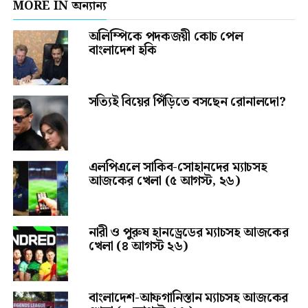
MORE IN অন্যান্য
অলিম্পিকে পদকজয়ী কোচ পেল
বাংলাদেশ হকি
সত্যিই বিয়ের পিঁড়িতে বসছেন রোনালদো?
এলপিএলে সাকিব-সোহানদের ম্যাচসহ
আজকের খেলা (৫ আগস্ট, ২৬)
নারী ও পুরুষ হানড্রেডের ম্যাচসহ আজকের
খেলা (৪ আগস্ট ২৬)
বাংলাদেশ-আফগানিস্তান ম্যাচসহ আজকের