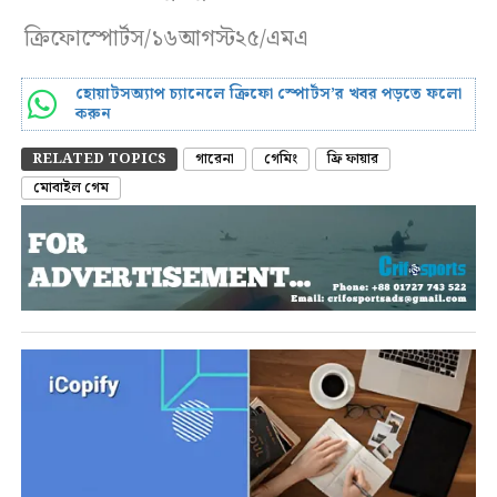
ক্রিফোস্পোর্টস/১৬আগস্ট২৫/এমএ
হোয়াটসঅ্যাপ চ্যানেলে ক্রিফো স্পোর্টস’র খবর পড়তে ফলো
করুন
RELATED TOPICS
গারেনা
গেমিং
ফ্রি ফায়ার
মোবাইল গেম