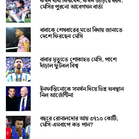
কখন বাবা ফিরবেন, কখন জড়িয়ে ধরব:
মেসির পুরনো আবেগঘন বার্তা
বাবাকে শেষবারের মতো বিদায় জানাতে
দেশে ফিরছেন মেসি
বাবার মৃত্যুতে শোকাহত মেসি, পাশে
দাঁড়াল ফুটবল বিশ্ব
ইনফান্তিনোকে সমর্থন দিয়ে ভিন্ন অবস্থান
নিল আর্জেন্টিনা
বছরে রোনালদোর আয় ৩৭১০ কোটি,
মেসি-এমবাপে কত পান?