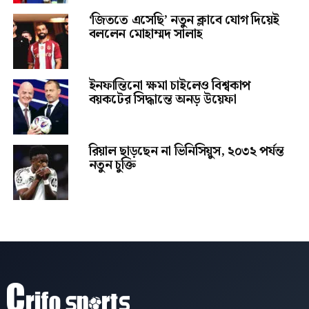
‘জিততে এসেছি’ নতুন ক্লাবে যোগ দিয়েই
বললেন মোহাম্মদ সালাহ
ইনফান্তিনো ক্ষমা চাইলেও বিশ্বকাপ
বয়কটের সিদ্ধান্তে অনড় উয়েফা
রিয়াল ছাড়ছেন না ভিনিসিয়ুস, ২০৩২ পর্যন্ত
নতুন চুক্তি