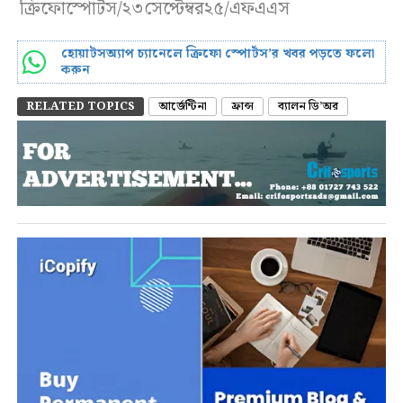
ক্রিফোস্পোর্টস/২৩সেপ্টেম্বর২৫/এফএএস
হোয়াটসঅ্যাপ চ্যানেলে ক্রিফো স্পোর্টস’র খবর পড়তে ফলো
করুন
RELATED TOPICS
আর্জেন্টিনা
ফ্রান্স
ব্যালন ডি’অর