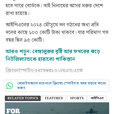
হতে পারে বোর্ডকে। তাই নিলামের আসর মরুর দেশে
রাখা হয়েছে।
আইপিএলের ২০২৪ মৌসুমে দল গঠনের জন্য প্রতি
দলের কাছে ১০০ কোটি টাকা থাকবে। যার পরিমাণ গত
বছর ছিল ৯৫ কোটি।
আরও পড়ুন: বেঙ্গালুরুর বৃষ্টি আর ফখরের ঝড়ে
নিউজিল্যান্ডকে হারালো পাকিস্তান
ক্রিফোস্পোর্টস/৫নভেম্বর২৩/এমএস/এজে
হোয়াটসঅ্যাপ চ্যানেলে ক্রিফো স্পোর্টস’র খবর পড়তে ফলো
করুন
RELATED TOPICS
FEATURED
SPORTS
আইপিএল