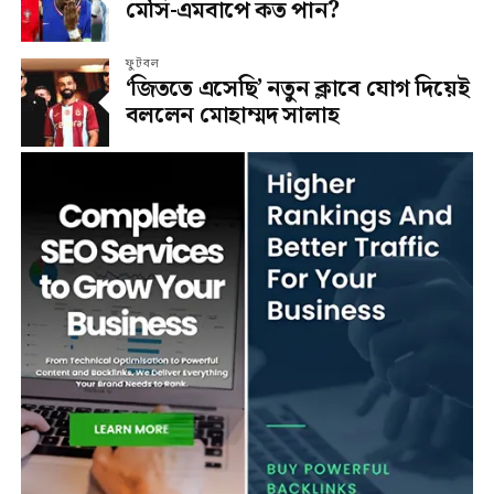
মেসি-এমবাপে কত পান?
ফুটবল
‘জিততে এসেছি’ নতুন ক্লাবে যোগ দিয়েই
বললেন মোহাম্মদ সালাহ