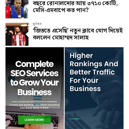
বছরে রোনালদোর আয় ৩৭১০ কোটি,
মেসি-এমবাপে কত পান?
ফুটবল
‘জিততে এসেছি’ নতুন ক্লাবে যোগ দিয়েই
বললেন মোহাম্মদ সালাহ