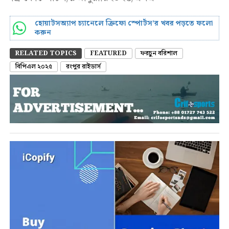
হোয়াটসঅ্যাপ চ্যানেলে ক্রিফো স্পোর্টস’র খবর পড়তে ফলো
করুন
RELATED TOPICS
FEATURED
ফরচুন বরিশাল
বিপিএল ২০২৫
রংপুর রাইডার্স