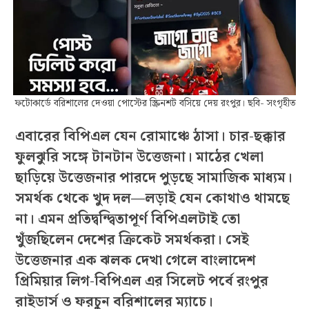
ফটোকার্ডে বরিশালের দেওয়া পোস্টের স্ক্রিনশট বসিয়ে দেয় রংপুর। ছবি- সংগৃহীত
এবারের বিপিএল যেন রোমাঞ্চে ঠাসা। চার-ছক্কার
ফুলঝুরি সঙ্গে টানটান উত্তেজনা। মাঠের খেলা
ছাড়িয়ে উত্তেজনার পারদে পুড়ছে সামাজিক মাধ্যম।
সমর্থক থেকে খুদ দল—লড়াই যেন কোথাও থামছে
না। এমন প্রতিদ্বন্দ্বিতাপূর্ণ বিপিএলটাই তো
খুঁজছিলেন দেশের ক্রিকেট সমর্থকরা। সেই
উত্তেজনার এক ঝলক দেখা গেলে বাংলাদেশ
প্রিমিয়ার লিগ-বিপিএল এর সিলেট পর্বে রংপুর
রাইডার্স ও ফরচুন বরিশালের ম্যাচে।