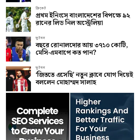
ক্রিকেট
প্রথম ইনিংসে বাংলাদেশের বিপক্ষে ৯২
রানের লিড নিল অস্ট্রেলিয়া
ফুটবল
বছরে রোনালদোর আয় ৩৭১০ কোটি,
মেসি-এমবাপে কত পান?
ফুটবল
‘জিততে এসেছি’ নতুন ক্লাবে যোগ দিয়েই
বললেন মোহাম্মদ সালাহ