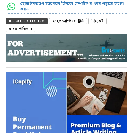
হোয়াটসঅ্যাপ চ্যানেলে ক্রিফো স্পোর্টস’র খবর পড়তে ফলো
করুন
RELATED TOPICS
২০২৫ চ্যাম্পিয়ন্স ট্রফি
ক্রিকেট
ভারত-পাকিস্তান