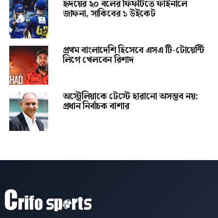
হৃদয়ের ২০ বলের ফিফটিতে ফাইনালে
জাফনা, সাকিবের ১ উইকেট
প্রথম বাংলাদেশি হিসেবে এসএ টি-টোয়েন্টি
লিগে খেলবেন রিশাদ
অস্ট্রেলিয়াকে টেস্টে হারানো অসম্ভব নয়:
প্রধান নির্বাচক বাশার