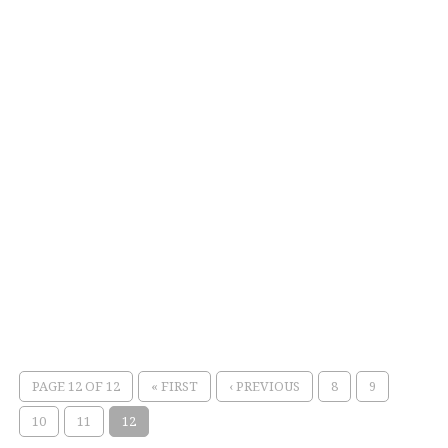
PAGE 12 OF 12
« FIRST
‹ PREVIOUS
8
9
10
11
12