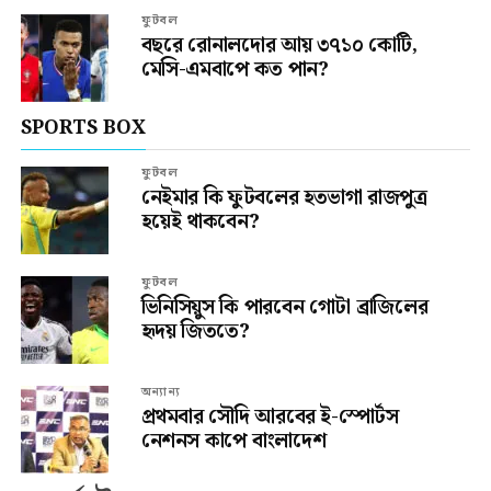
ফুটবল
বছরে রোনালদোর আয় ৩৭১০ কোটি,
মেসি-এমবাপে কত পান?
SPORTS BOX
ফুটবল
নেইমার কি ফুটবলের হতভাগা রাজপুত্র
হয়েই থাকবেন?
ফুটবল
ভিনিসিয়ুস কি পারবেন গোটা ব্রাজিলের
হৃদয় জিততে?
অন্যান্য
প্রথমবার সৌদি আরবের ই-স্পোর্টস
নেশনস কাপে বাংলাদেশ