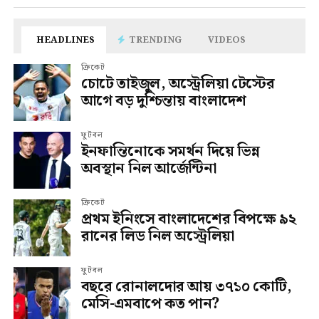
HEADLINES
TRENDING
VIDEOS
ক্রিকেট
চোটে তাইজুল, অস্ট্রেলিয়া টেস্টের
আগে বড় দুশ্চিন্তায় বাংলাদেশ
ফুটবল
ইনফান্তিনোকে সমর্থন দিয়ে ভিন্ন
অবস্থান নিল আর্জেন্টিনা
ক্রিকেট
প্রথম ইনিংসে বাংলাদেশের বিপক্ষে ৯২
রানের লিড নিল অস্ট্রেলিয়া
ফুটবল
বছরে রোনালদোর আয় ৩৭১০ কোটি,
মেসি-এমবাপে কত পান?