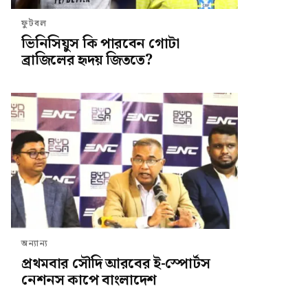
ফুটবল
ভিনিসিয়ুস কি পারবেন গোটা
ব্রাজিলের হৃদয় জিততে?
অন্যান্য
প্রথমবার সৌদি আরবের ই-স্পোর্টস
নেশনস কাপে বাংলাদেশ