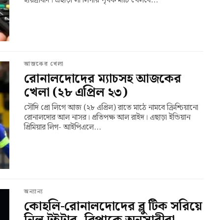
হায়দ্রাবাদ। এছাড়া লা লিগায় পৃথক ম্যাচ খেলবে...
আজকের খেলা
রোনালদোদের ম্যাচসহ আজকের
খেলা (২৮ এপ্রিল ২৩)
সৌদি প্রো লিগে আজ (২৮ এপ্রিল) রাতে মাঠে নামবে ক্রিশ্চিয়ানো
রোনালদোর আল নাসর। প্রতিপক্ষ আল রাইদ। এছাড়া ইন্ডিয়ান
প্রিমিয়ার লিগ- আইপিএলে...
অন্যান্য
কোহলি-রোনালদোদের ব্লু টিক সরিয়ে