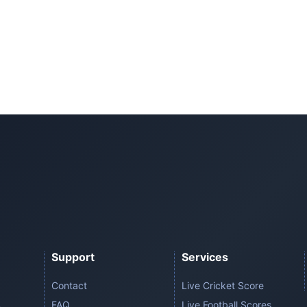
Support
Services
Contact
Live Cricket Score
FAQ
Live Football Scores