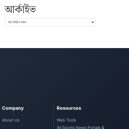
আর্কাইভ
Company
Resources
About Us
Web Tools
All Sports News Portals &