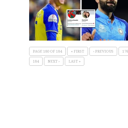
PAGE 180 OF 184
« FIRST
‹ PREVIOUS
17
184
NEXT ›
LAST »