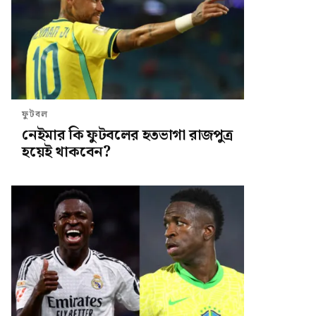
ফুটবল
নেইমার কি ফুটবলের হতভাগা রাজপুত্র
হয়েই থাকবেন?