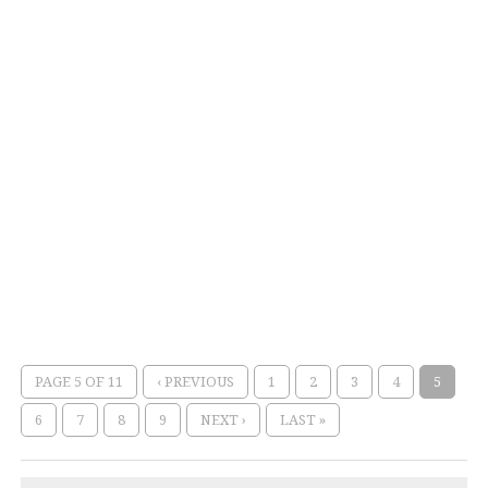
PAGE 5 OF 11
‹ PREVIOUS
1
2
3
4
5
6
7
8
9
NEXT ›
LAST »