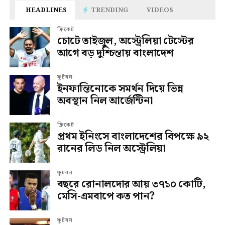
HEADLINES
TRENDING
VIDEOS
ক্রিকেট
চোটে তাইজুল, অস্ট্রেলিয়া টেস্টের
আগে বড় দুশ্চিন্তায় বাংলাদেশ
ফুটবল
ইনফান্তিনোকে সমর্থন দিয়ে ভিন্ন
অবস্থান নিল আর্জেন্টিনা
ক্রিকেট
প্রথম ইনিংসে বাংলাদেশের বিপক্ষে ৯২
রানের লিড নিল অস্ট্রেলিয়া
ফুটবল
বছরে রোনালদোর আয় ৩৭১০ কোটি,
মেসি-এমবাপে কত পান?
ফুটবল