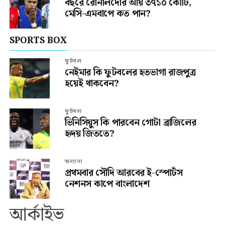
বছরে রোনালদোর আয় ৩৭১০ কোটি,
মেসি-এমবাপে কত পান?
SPORTS BOX
ফুটবল
নেইমার কি ফুটবলের হতভাগা রাজপুত্র
হয়েই থাকবেন?
ফুটবল
ভিনিসিয়ুস কি পারবেন গোটা ব্রাজিলের
হৃদয় জিততে?
অন্যান্য
প্রথমবার সৌদি আরবের ই-স্পোর্টস
নেশনস কাপে বাংলাদেশ
আর্কাইভ