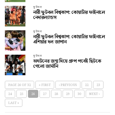
ফুটবল
নারী ফুটবল বিশ্বকাপ: কোয়ার্টার ফাইনালে
নেদারল্যান্ডস
ফুটবল
নারী ফুটবল বিশ্বকাপ: কোয়ার্টার ফাইনালে
এশিয়ার দল জাপান
ফুটবল
অঘটনের জন্ম দিয়ে গ্রুপ পর্বেই ছিটকে
গেলো জার্মানি
PAGE 26 OF 32
« FIRST
‹ PREVIOUS
22
23
24
25
26
27
28
29
30
NEXT ›
LAST »