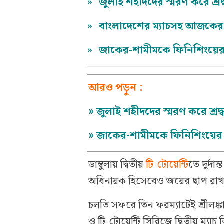
»
জুলাই শহীদদের স্মরণ করে শ্রদ
»
বাংলাদেশের ম্যাচসহ আজকের
»
জাকের-শামীমকে ফিনিশিংয়ের
আরও পড়ুন :
»
জুলাই শহীদদের স্মরণ করে শ্রদ
»
জাকের-শামীমকে ফিনিশিংয়ের 
ডাম্বুলায় দ্বিতীয়
টি-টোয়েন্টি
তে দুর্দা
অধিনায়ক হিসেবেও জয়ের ছাপ রাখ
চলতি সফরে তিন ফরম্যাটেই শ্রীলঙ্
ও টি-টোয়েন্টি সিরিজে দ্বিতীয় ম্য