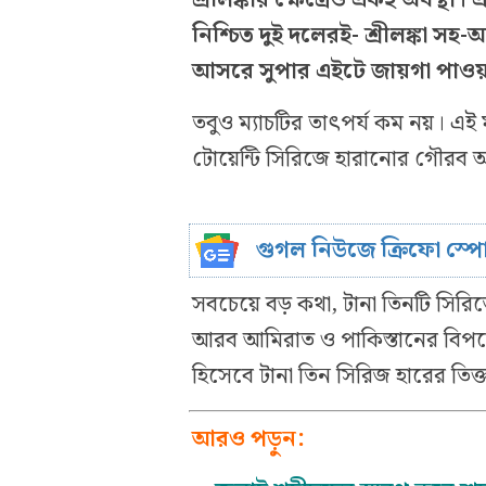
নিশ্চিত দুই দলেরই- শ্রীলঙ্কা
আসরে সুপার এইটে জায়গা পাও
তবুও ম্যাচটির তাৎপর্য কম নয়। এই 
টোয়েন্টি সিরিজে হারানোর গৌরব 
গুগল নিউজে ক্রিফো স্প
সবচেয়ে বড় কথা, টানা তিনটি সির
আরব আমিরাত ও পাকিস্তানের বিপক
হিসেবে টানা তিন সিরিজ হারের তিক
আরও পড়ুন: