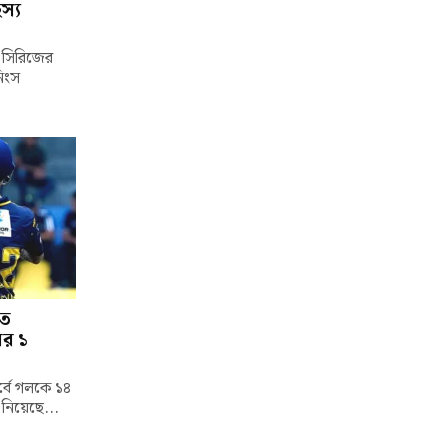
স্য
্ট সিরিজের
নিংস
তে
ের ১
পর্বে গলকে ১৪
 নিয়েছে...