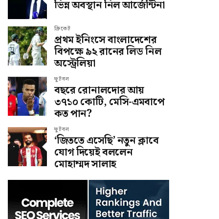
ভিন্ন অবস্থান নিল আর্জেন্টিনা
ক্রিকেট
প্রথম ইনিংসে বাংলাদেশের
বিপক্ষে ৯২ রানের লিড নিল
অস্ট্রেলিয়া
ফুটবল
বছরে রোনালদোর আয়
৩৭১০ কোটি, মেসি-এমবাপে
কত পান?
ফুটবল
‘জিততে এসেছি’ নতুন ক্লাবে
যোগ দিয়েই বললেন
মোহাম্মদ সালাহ