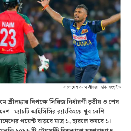
বাংলাদেশ বনাম শ্রীলঙ্কা। ছবি- সংগৃহীত
ে শ্রীলঙ্কার বিপক্ষে সিরিজ নির্ধারণী তৃতীয় ও শেষ
দেশ। ম্যাচটি আইসিসির র‍্যাংকিংয়ে খুব বেশি
দেশের পয়েন্ট বাড়বে মাত্র ১, হারলে কমবে ১।
া। এমনকি ২০২৬ টি-টোয়েন্টি বিশ্বকাপে অংশগ্রহণও