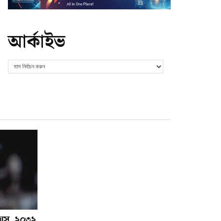
আর্কাইভ
য়ুস, ২০৩২