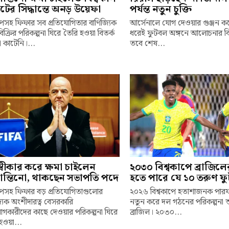
ের সিদ্ধান্তে অনড় উয়েফা
পর্যন্ত নতুন চুক্তি
কাপসহ ফিফার সব প্রতিযোগিতার বাণিজ্যিক
আর্সেনালে যোগ দেওয়ার গুঞ্জন 
িক্রির পরিকল্পনা ঘিরে তৈরি হওয়া বিতর্ক
ধরেই ফুটবল অঙ্গনে আলোচনার ব
কাটেনি।...
তবে শেষ...
স্বীকার করে ক্ষমা চাইলেন
২০৩০ বিশ্বকাপে ব্রাজিল
ান্তিনো, থাকছেন সভাপতি পদে
হতে পারে যে ১০ তরুণ ফ
কাপসহ ফিফার বড় প্রতিযোগিতাগুলোর
২০২৬ বিশ্বকাপে হতাশাজনক পারফর
্যিক অংশীদারত্ব বেসরকারি
নতুন করে দল গঠনের পরিকল্পনা 
োগকারীদের কাছে দেওয়ার পরিকল্পনা ঘিরে
ব্রাজিল। ২০৩০...
হওয়া...