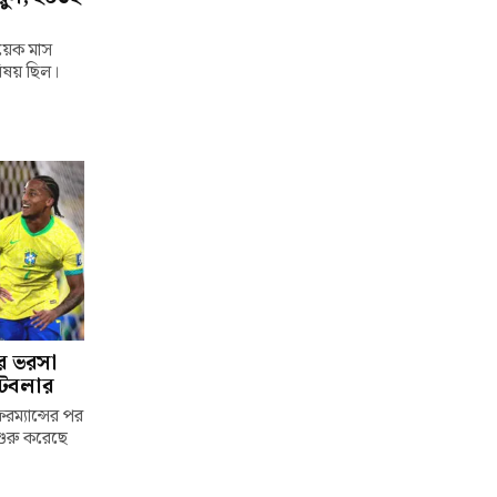
কয়েক মাস
িষয় ছিল।
ের ভরসা
ুটবলার
ম্যান্সের পর
শুরু করেছে