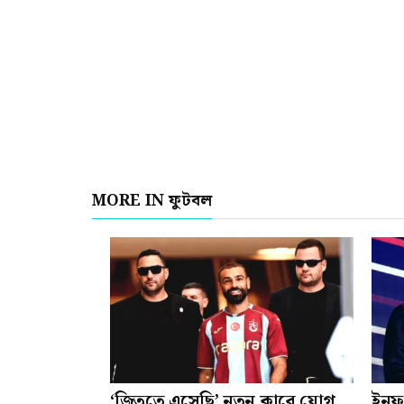
MORE IN ফুটবল
‘জিততে এসেছি’ নতুন ক্লাবে যোগ
ইনফা