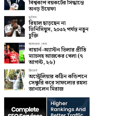
বিশ্বকাপ বয়কটের সিদ্ধান্তে
অনড় উয়েফা
ফুটবল
রিয়াল ছাড়ছেন না
ভিনিসিয়ুস, ২০৩২ পর্যন্ত নতুন
চুক্তি
আজকের খেলা
বায়ার্ন–অ্যাস্টন ভিলার প্রীতি
ম্যাচসহ আজকের খেলা (৭
আগস্ট, ২৬)
ক্রিকেট
অস্ট্রেলিয়ার কঠিন কন্ডিশনে
সেঞ্চুরি করে সাফল্যের রহস্য
জানালেন মিরাজ