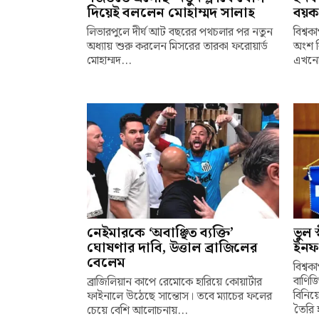
দিয়েই বললেন মোহাম্মদ সালাহ
বয়কট
লিভারপুলে দীর্ঘ আট বছরের পথচলার পর নতুন
বিশ্ব
অধ্যায় শুরু করলেন মিসরের তারকা ফরোয়ার্ড
অংশ ব
মোহাম্মদ...
এখনো 
নেইমারকে ‘অবাঞ্ছিত ব্যক্তি’
ভুল 
ঘোষণার দাবি, উত্তাল ব্রাজিলের
ইনফ
বেলেম
বিশ্ব
বাণিজ
ব্রাজিলিয়ান কাপে রেমোকে হারিয়ে কোয়ার্টার
বিনিয়
ফাইনালে উঠেছে সান্তোস। তবে ম্যাচের ফলের
তৈরি 
চেয়ে বেশি আলোচনায়...