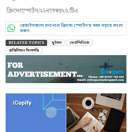
ক্রিফোস্পোর্টস/২২নভেম্বর২৫/টিএ
হোয়াটসঅ্যাপ চ্যানেলে ক্রিফো স্পোর্টস’র খবর পড়তে ফলো
করুন
RELATED TOPICS
ফুটবল
ফের্নান্দিনিয়ো
ব্রাজিলিয়ান কিংবদন্তি