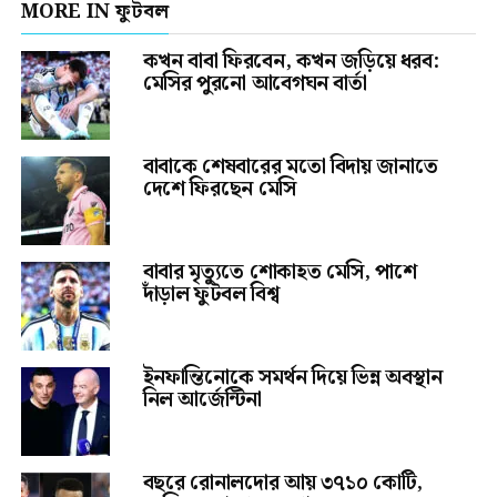
MORE IN ফুটবল
কখন বাবা ফিরবেন, কখন জড়িয়ে ধরব:
মেসির পুরনো আবেগঘন বার্তা
বাবাকে শেষবারের মতো বিদায় জানাতে
দেশে ফিরছেন মেসি
বাবার মৃত্যুতে শোকাহত মেসি, পাশে
দাঁড়াল ফুটবল বিশ্ব
ইনফান্তিনোকে সমর্থন দিয়ে ভিন্ন অবস্থান
নিল আর্জেন্টিনা
বছরে রোনালদোর আয় ৩৭১০ কোটি,