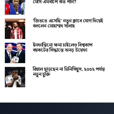
মেসি-এমবাপে কত পান?
‘জিততে এসেছি’ নতুন ক্লাবে যোগ দিয়েই
বললেন মোহাম্মদ সালাহ
ইনফান্তিনো ক্ষমা চাইলেও বিশ্বকাপ
বয়কটের সিদ্ধান্তে অনড় উয়েফা
রিয়াল ছাড়ছেন না ভিনিসিয়ুস, ২০৩২ পর্যন্ত
নতুন চুক্তি