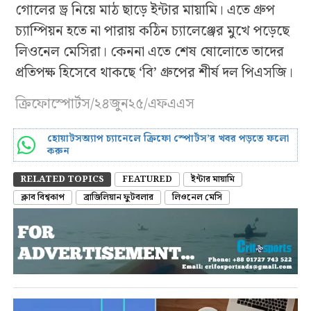
গোলের ড্র নিয়ে মাঠ ছাড়ে ইন্টার মায়ামি। এতে গ্রুপ
চ্যাম্পিয়ন হতে না পারায় কঠিন চ্যালেঞ্জের মুখে পড়েছে
লিওনেল মেসিরা। কেননা এতে শেষ ষোলোতে তাদের
প্রতিপক্ষ হিসেবে থাকছে ‘বি’ গ্রুপের শীর্ষ দল পিএসজি।
ক্রিফোস্পোর্টস/২৪জুন২৫/এফএএস
হোয়াটসঅ্যাপ চ্যানেলে ক্রিফো স্পোর্টস’র খবর পড়তে ফলো
করুন
RELATED TOPICS
FEATURED
ইন্টার মায়ামি
ক্লাব বিশ্বকাপ
ব্রাজিলিয়ান ফুটবলার
লিওনেল মেসি