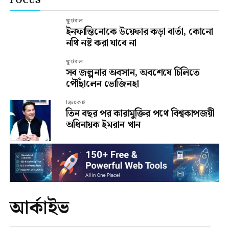
FOCUS
ফুটবল
ইনফান্তিনোকে উয়েফার কড়া বার্তা, কোনো
নথি নষ্ট করা যাবে না
ফুটবল
সব জল্পনার অবসান, অবশেষে চিলিতে
পৌঁছালেন ভোজিনহা
ক্রিকেট
তিন বছর পর কারামুক্তির পথে বিশ্বকাপজয়ী
অধিনায়ক ইমরান খান
আর্কাইভ