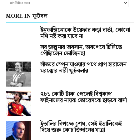
MORE IN ফুটবল
ইনফান্তিনোকে উয়েফার কড়া বার্তা, কোনো
নথি নষ্ট করা যাবে না
সব জল্পনার অবসান, অবশেষে চিলিতে
পৌঁছালেন ভোজিনহা
সাঁতরে স্পেন যাওয়ার পথে প্রাণ হারালেন
মরক্কোর নারী ফুটবলার
৭৮১ কোটি টাকা পেলেই বিশ্বকাপ
ফাইনালের নায়ক তোরেসকে ছাড়বে বার্সা
ইতালির বিপক্ষে শেষ, সেই ইতালিকেই
দিয়ে শুরু কোচ জিদানের যাত্রা