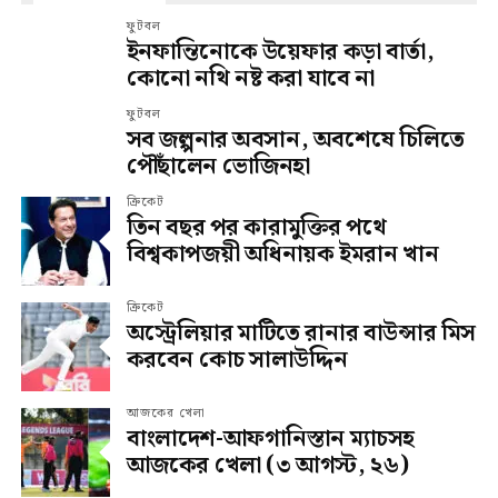
ফুটবল
ইনফান্তিনোকে উয়েফার কড়া বার্তা,
কোনো নথি নষ্ট করা যাবে না
ফুটবল
সব জল্পনার অবসান, অবশেষে চিলিতে
পৌঁছালেন ভোজিনহা
ক্রিকেট
তিন বছর পর কারামুক্তির পথে
বিশ্বকাপজয়ী অধিনায়ক ইমরান খান
ক্রিকেট
অস্ট্রেলিয়ার মাটিতে রানার বাউন্সার মিস
করবেন কোচ সালাউদ্দিন
আজকের খেলা
বাংলাদেশ-আফগানিস্তান ম্যাচসহ
আজকের খেলা (৩ আগস্ট, ২৬)