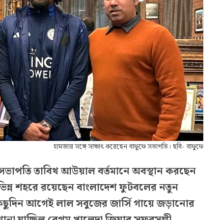
হামজার সঙ্গে সাক্ষাৎ করেছেন বাফুফে সভাপতি। ছবি- বাফুফে
ভাপতি তাবিথ আউয়াল বর্তমানে অবস্থান করছেন
 ভিন্ন শহরে রয়েছেন বাংলাদেশ ফুটবলের নতুন
িছুদিন আগেই লাল সবুজের জার্সি গায়ে জড়ানোর
োনা যাচ্ছিল বেগম খালেদা জিয়ার সফরসঙ্গী