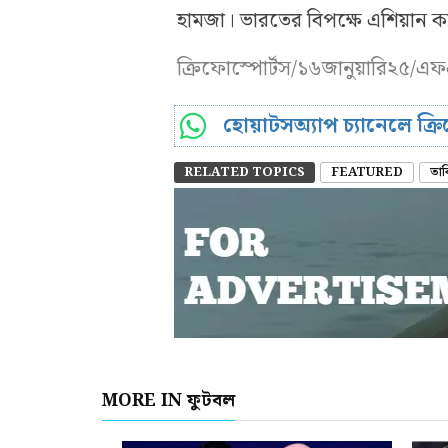
হামজা। ভারতের বিপক্ষে এশিয়ান কাপ
ক্রিফোস্পোর্টস/১৬জানুয়ারি২৫/
হোয়াটসঅ্যাপ চ্যানেলে ক্
RELATED TOPICS
FEATURED
তা
MORE IN ফুটবল