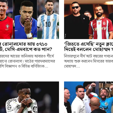
ে রোনালদোর আয় ৩৭১০
‘জিততে এসেছি’ নতুন ক্ল
ি, মেসি-এমবাপে কত পান?
দিয়েই বললেন মোহাম্মদ 
ারদের আয়ের তালিকায় আবারও শীর্ষে
লিভারপুলে দীর্ঘ আট বছরের পথচ
্চিয়ানো রোনালদো। মাঠের পারফরম্যান্সের
অধ্যায় শুরু করলেন মিসরের তারক
শি বিজ্ঞাপন ও বিভিন্ন বাণিজ্যিক...
মোহাম্মদ...