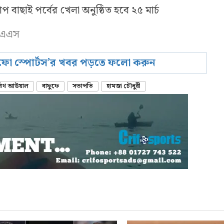
 বাছাই পর্বের খেলা অনুষ্ঠিত হবে ২৫ মার্চ
এফএএস
রিফো স্পোর্টস’র খবর পড়তে ফলো করুন
বিথ আউয়াল
বাফুফে
সভাপতি
হামজা চৌধুরী