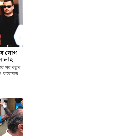
াবে যোগ
সালাহ
লার পর নতুন
া ফরোয়ার্ড