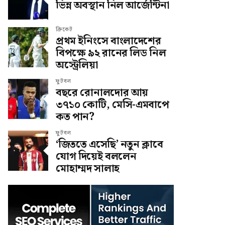
ভিন্ন অবস্থান নিল আর্জেন্টিনা
ক্রিকেট
প্রথম ইনিংসে বাংলাদেশের
বিপক্ষে ৯২ রানের লিড নিল
অস্ট্রেলিয়া
ফুটবল
বছরে রোনালদোর আয়
৩৭১০ কোটি, মেসি-এমবাপে
কত পান?
ফুটবল
‘জিততে এসেছি’ নতুন ক্লাবে
যোগ দিয়েই বললেন
মোহাম্মদ সালাহ