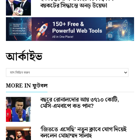
বয়কটের সিদ্ধান্তে অনড় উয়েফা
আর্কাইভ
MORE IN ফুটবল
বছরে রোনালদোর আয় ৩৭১০ কোটি,
মেসি-এমবাপে কত পান?
‘জিততে এসেছি’ নতুন ক্লাবে যোগ দিয়েই
বললেন মোহাম্মদ সালাহ