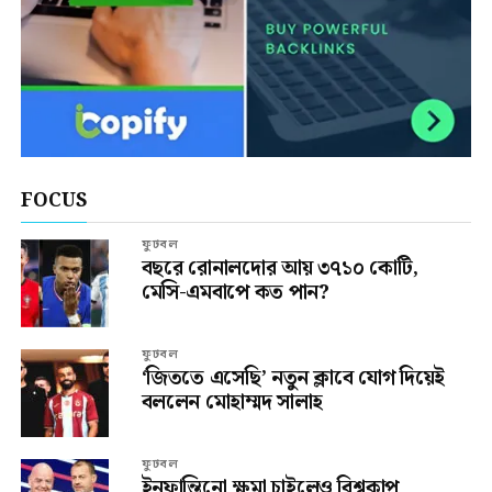
FOCUS
ফুটবল
বছরে রোনালদোর আয় ৩৭১০ কোটি,
মেসি-এমবাপে কত পান?
ফুটবল
‘জিততে এসেছি’ নতুন ক্লাবে যোগ দিয়েই
বললেন মোহাম্মদ সালাহ
ফুটবল
ইনফান্তিনো ক্ষমা চাইলেও বিশ্বকাপ