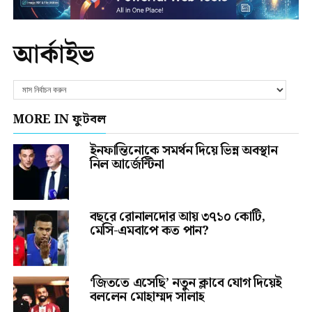
আর্কাইভ
MORE IN ফুটবল
ইনফান্তিনোকে সমর্থন দিয়ে ভিন্ন অবস্থান
নিল আর্জেন্টিনা
বছরে রোনালদোর আয় ৩৭১০ কোটি,
মেসি-এমবাপে কত পান?
‘জিততে এসেছি’ নতুন ক্লাবে যোগ দিয়েই
বললেন মোহাম্মদ সালাহ