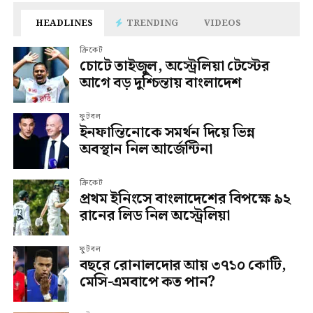
HEADLINES
TRENDING
VIDEOS
ক্রিকেট
চোটে তাইজুল, অস্ট্রেলিয়া টেস্টের
আগে বড় দুশ্চিন্তায় বাংলাদেশ
ফুটবল
ইনফান্তিনোকে সমর্থন দিয়ে ভিন্ন
অবস্থান নিল আর্জেন্টিনা
ক্রিকেট
প্রথম ইনিংসে বাংলাদেশের বিপক্ষে ৯২
রানের লিড নিল অস্ট্রেলিয়া
ফুটবল
বছরে রোনালদোর আয় ৩৭১০ কোটি,
মেসি-এমবাপে কত পান?