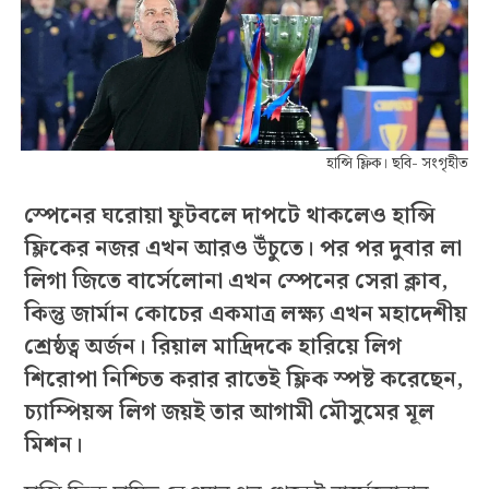
হান্সি ফ্লিক। ছবি- সংগৃহীত
স্পেনের ঘরোয়া ফুটবলে দাপটে থাকলেও হান্সি
ফ্লিকের নজর এখন আরও উঁচুতে। পর পর দুবার লা
লিগা জিতে বার্সেলোনা এখন স্পেনের সেরা ক্লাব,
কিন্তু জার্মান কোচের একমাত্র লক্ষ্য এখন মহাদেশীয়
শ্রেষ্ঠত্ব অর্জন। রিয়াল মাদ্রিদকে হারিয়ে লিগ
শিরোপা নিশ্চিত করার রাতেই ফ্লিক স্পষ্ট করেছেন,
চ্যাম্পিয়ন্স লিগ জয়ই তার আগামী মৌসুমের মূল
মিশন।