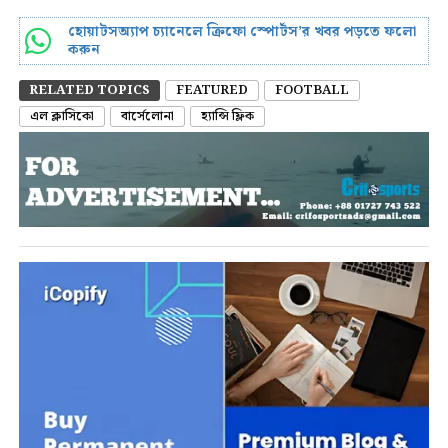
হোয়াটসঅ্যাপ চ্যানেলে ক্রিফো স্পোর্টস’র খবর পড়তে ফলো
করুন
RELATED TOPICS
FEATURED
FOOTBALL
এল ক্লাসিকো
বার্সেলোনা
হ্যান্সি ফ্লিক