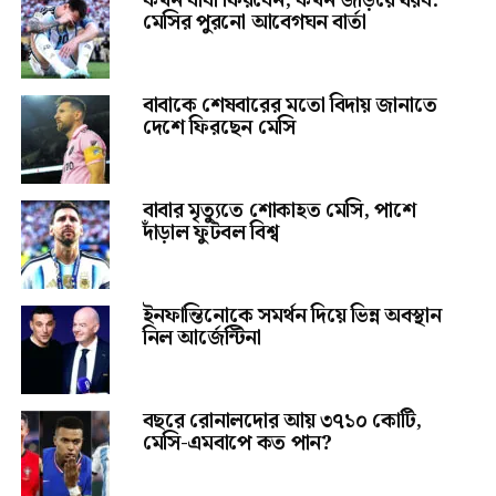
কখন বাবা ফিরবেন, কখন জড়িয়ে ধরব:
মেসির পুরনো আবেগঘন বার্তা
বাবাকে শেষবারের মতো বিদায় জানাতে
দেশে ফিরছেন মেসি
বাবার মৃত্যুতে শোকাহত মেসি, পাশে
দাঁড়াল ফুটবল বিশ্ব
ইনফান্তিনোকে সমর্থন দিয়ে ভিন্ন অবস্থান
নিল আর্জেন্টিনা
বছরে রোনালদোর আয় ৩৭১০ কোটি,
মেসি-এমবাপে কত পান?