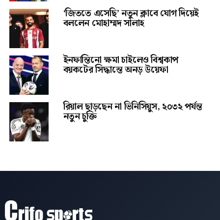
‘জিততে এসেছি’ নতুন ক্লাবে যোগ দিয়েই
বললেন মোহাম্মদ সালাহ
ইনফান্তিনো ক্ষমা চাইলেও বিশ্বকাপ
বয়কটের সিদ্ধান্তে অনড় উয়েফা
রিয়াল ছাড়ছেন না ভিনিসিয়ুস, ২০৩২ পর্যন্ত
নতুন চুক্তি