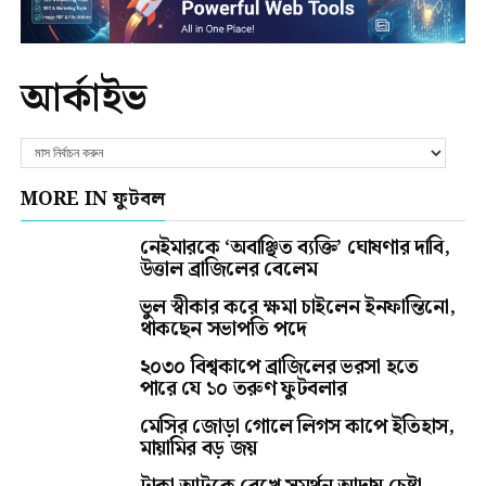
আর্কাইভ
MORE IN ফুটবল
নেইমারকে ‘অবাঞ্ছিত ব্যক্তি’ ঘোষণার দাবি,
উত্তাল ব্রাজিলের বেলেম
ভুল স্বীকার করে ক্ষমা চাইলেন ইনফান্তিনো,
থাকছেন সভাপতি পদে
২০৩০ বিশ্বকাপে ব্রাজিলের ভরসা হতে
পারে যে ১০ তরুণ ফুটবলার
মেসির জোড়া গোলে লিগস কাপে ইতিহাস,
মায়ামির বড় জয়