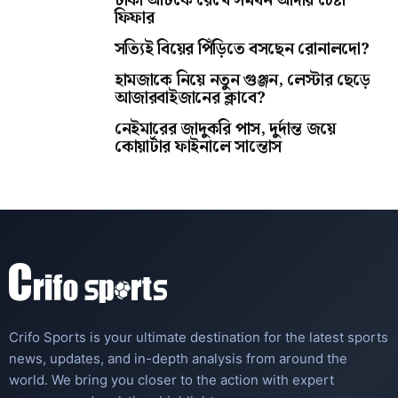
টাকা আটকে রেখে সমর্থন আদায় চেষ্টা
ফিফার
সত্যিই বিয়ের পিঁড়িতে বসছেন রোনালদো?
হামজাকে নিয়ে নতুন গুঞ্জন, লেস্টার ছেড়ে
আজারবাইজানের ক্লাবে?
নেইমারের জাদুকরি পাস, দুর্দান্ত জয়ে
কোয়ার্টার ফাইনালে সান্তোস
Crifo Sports is your ultimate destination for the latest sports
news, updates, and in-depth analysis from around the
world. We bring you closer to the action with expert