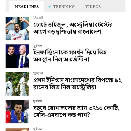
HEADLINES
TRENDING
VIDEOS
ক্রিকেট
চোটে তাইজুল, অস্ট্রেলিয়া টেস্টের
আগে বড় দুশ্চিন্তায় বাংলাদেশ
ফুটবল
ইনফান্তিনোকে সমর্থন দিয়ে ভিন্ন
অবস্থান নিল আর্জেন্টিনা
ক্রিকেট
প্রথম ইনিংসে বাংলাদেশের বিপক্ষে ৯২
রানের লিড নিল অস্ট্রেলিয়া
ফুটবল
বছরে রোনালদোর আয় ৩৭১০ কোটি,
মেসি-এমবাপে কত পান?
ফুটবল