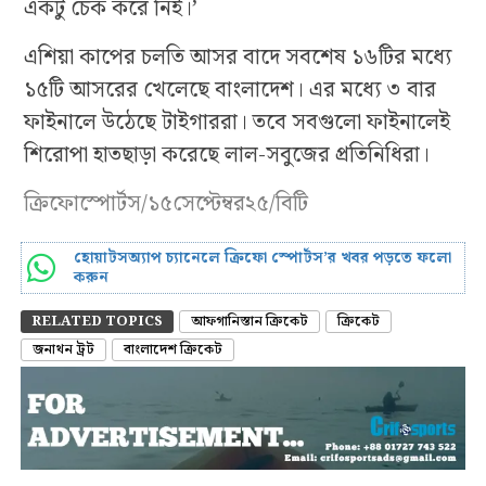
একটু চেক করে নিই।’
এশিয়া কাপের চলতি আসর বাদে সবশেষ ১৬টির মধ্যে
১৫টি আসরের খেলেছে বাংলাদেশ। এর মধ্যে ৩ বার
ফাইনালে উঠেছে টাইগাররা। তবে সবগুলো ফাইনালেই
শিরোপা হাতছাড়া করেছে লাল-সবুজের প্রতিনিধিরা।
ক্রিফোস্পোর্টস/১৫সেপ্টেম্বর২৫/বিটি
হোয়াটসঅ্যাপ চ্যানেলে ক্রিফো স্পোর্টস’র খবর পড়তে ফলো
করুন
RELATED TOPICS
আফগানিস্তান ক্রিকেট
ক্রিকেট
জনাথন ট্রট
বাংলাদেশ ক্রিকেট